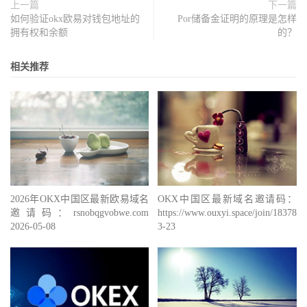
上一篇
下一篇
如何验证okx欧易对钱包地址的
Por储备金证明的原理是怎样
拥有权和余额
的？
相关推荐
2026年OKX中国区最新欧易域名
OKX中国区最新域名邀请码：
邀请码：rsnobqgvobwe.com
https://www.ouxyi.space/join/1837888
2026-05-08
3-23