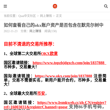
当前位置：
Quai中文社区
>
网上赚钱
>
正文
如何查看自己的okx账户资产是否包含在默克尔树中
2022-11-23
分类：
网上赚钱
阅读(158)
目前不清退的交易所推荐：
1、全球第二大交易所
OKX欧意
国区邀请链接：
https://www.topzhjdgxcb.com/join/1837888
币种多，交易量大！
国际邀请链接：
https://www.okx.com/join/1837888
注册简
单，交易不需要实名，新用户能开合约，
币种多，交易量
大！
2、全球最大交易所
币安
，
国区邀请链接：
https://www.bsmkweb.cc/zh-CN/register?
支持86手机号码，
ref=16003031&registerChannel=goose