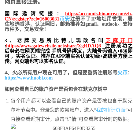
网页直接注册。
国际邀请链接
：
https://accounts.binance.com/zh-
CN/register?ref=16003031
币安
注册不了IP地址用香港，居
住地
选香港，认证照旧，
邮箱推荐如gmail、outlook。支持
币种多，交易安全！
3、老牌交易所比特儿现改名叫
芝麻开门
:
https://www.gatewebsite.net/share/XgRDAQ8
注册成功之
后务必在网页端完成 手机号码绑定，大陆号码输入+086即
可 ，实名认证。推荐在APP端实名认证初级+高级更方便上
传。网页端也可以实名认证。
4、火必所有用户现在可用了，但是要重新注册账号
火币
：
https://www.huobi.com
如何查看自己的账户资产是否包含在默克尔树中
每个用户都可以查看自己的账户资产是否被包含于默克
尔叶节点中。登录您的欧易账户，进入“
我的审计页面
”可
直接查看近期审计，点击“详情”可查看您审计时的数据。