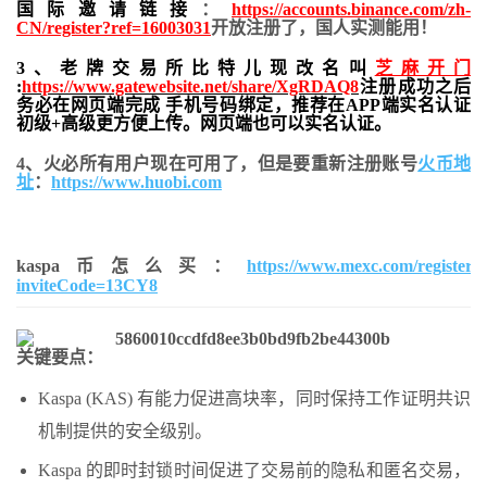
国际邀请链接
：
https://accounts.binance.com/zh-
CN/register?ref=16003031
开放注册了，国人实测能用！
3、老牌交易所比特儿现改名叫
芝麻开门
:
https://www.gatewebsite.net/share/XgRDAQ8
注册成功之后
务必在网页端完成 手机号码绑定，推荐在APP端实名认证
初级+高级更方便上传。网页端也可以实名认证。
4、火必所有用户现在可用了，但是要重新注册账号
火币地
址
：
https://www.huobi.com
kaspa币怎么买：
https://www.mexc.com/register?
inviteCode=13CY8
关键要点：
Kaspa (KAS) 有能力促进高块率，同时保持工作证明共识
机制提供的安全级别。
Kaspa 的即时封锁时间促进了交易前的隐私和匿名交易，