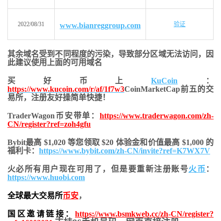
2022/08/31
验证
www.bianreggroup.com
其余域名受到不同程度的污染，导致部分区域无法访问，
因
此建议使用上面的可用域名
买好币上
KuCoin
：
https://www.kucoin.com/r/af/1f7w3
CoinMarketCap前五的交
易所，注册友好操简单快捷！
TraderWagon币安带单：
https://www.traderwagon.com/zh-
CN/register?ref=zoh4gfu
Bybit最高 $1,020 等您领取 $20 体验金和价值最高 $1,000 的
福利卡：
https://www.bybit.com/zh-CN/invite?ref=K7WX7V
火必所有用户现在可用了，但是要重新注册账号
火币
：
https://www.huobi.com
全球最大交易所
币安
，
国区邀请链接：
https://www.bsmkweb.cc/zh-CN/register?