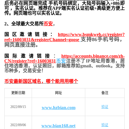
后务必在网页端完成 手机号码绑定，大陆号码输入+086即
可 ，实名认证。推荐在APP端实名认证初级+高级更方便上
传。网页端也可以实名认证。
2、全球最大交易所
币安
，
国区邀请链接：
https://www.bsmkweb.cc/register?
支持86手机号码，
ref=16003031&registerChannel=goose
网页直接注册。
国际邀请链接
：
https://accounts.binance.com/zh-
CN/register?ref=16003031
币安
注册不了IP地址用香港，居
住地
选香港，认证照旧，
邮箱推荐如gmail、outlook。支持
币种多，交易安全！
币安最新国区域名，哪个能用用哪个
更新日期
网址
备注
2022/09/15
验证
www.hzbian.com
2022/09/06
验证
www.bian168.net