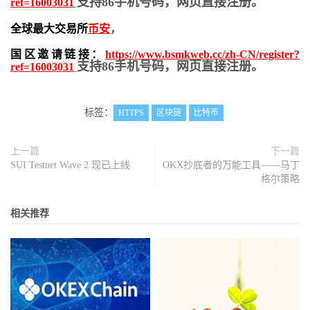
支持86手机号码，网页直接注册。
ref=16003031
全球最大交易所
币安
，
国区邀请链接：
https://www.bsmkweb.cc/zh-CN/register?
支持86手机号码，网页直接注册。
ref=16003031
标签：
HTTPS
区块链
比特币
上一篇
下一篇
SUI Testnet Wave 2 现已上线
OKX抄底者的万能工具——马丁
格尔策略
相关推荐