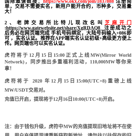
国际邀请链接：
https://www.okx.com/join/1837888
注册简
单，交易不需要实名，新用户能开合约，
币种多，交易量
大！
2、老牌交易所比特儿现改名叫
芝麻开门
:
https://www.gatewebsite.net/share/XgRDAQ8
注册成功之
后务必在网页端完成 手机号码绑定，大陆号码输入+086即
可 ，实名认证。推荐在APP端实名认证初级+高级更方便上
传。网页端也可以实名认证。
虎符将于12月15日15:00正式上线MW(Mirror World
Network)，同步推出多重福利活动，110,000MW等你来
拿！
虎符将于 2020 年12月15日15:00(UTC+8)重磅上线
MW/USDT交易对。
充值已开启，提现将于12月16日10:00(UTC+8)开启。
注
：由于钱包升级，虎符中MW的充值提现旧地址将不在使
用，用户充值提现请重新获取新地址，请勿往以往保存的旧