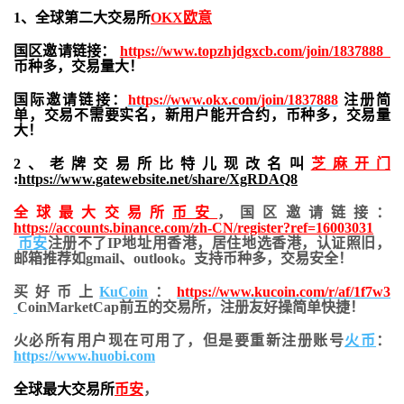
1、全球第二大交易所
OKX欧意
国区邀请链接：
https://www.topzhjdgxcb.com/join/1837888
币种多，交易量大！
国际邀请链接：
https://www.okx.com/join/1837888
注册简
单，交易不需要实名，新用户能开合约，
币种多，交易量
大！
2、老牌交易所比特儿现改名叫
芝麻开门
:
https://www.gatewebsite.net/share/XgRDAQ8
全球最大交易所
币安
，国区邀请链接：
https://accounts.binance.com/zh-CN/register?ref=16003031
币安
注册不了IP地址用香港，居住地
选香港，认证照旧，
邮箱推荐如gmail、outlook。支持币种多，交易安全！
买好币上
KuCoin
：
https://www.kucoin.com/r/af/1f7w3
CoinMarketCap前五的交易所，注册友好操简单快捷！
火必所有用户现在可用了，但是要重新注册账号
火币
：
https://www.huobi.com
全球最大交易所
币安
，