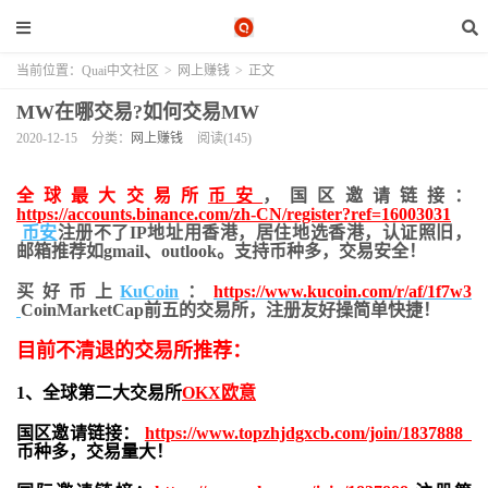
当前位置：
Quai中文社区
>
网上赚钱
>
正文
MW在哪交易?如何交易MW
2020-12-15
分类：
网上赚钱
阅读(145)
全球最大交易所
币安
，国区邀请链接：
https://accounts.binance.com/zh-CN/register?ref=16003031
币安
注册不了IP地址用香港，居住地
选香港，认证照旧，
邮箱推荐如gmail、outlook。支持币种多，交易安全！
买好币上
KuCoin
：
https://www.kucoin.com/r/af/1f7w3
CoinMarketCap前五的交易所，注册友好操简单快捷！
目前不清退的交易所推荐：
1、全球第二大交易所
OKX欧意
国区邀请链接：
https://www.topzhjdgxcb.com/join/1837888
币种多，交易量大！