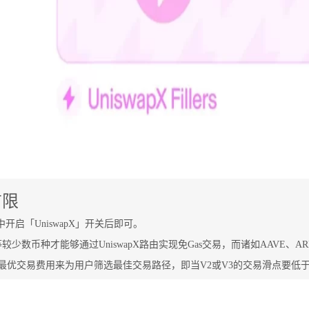
有限
中开启「UniswapX」开关后即可。
PE等较少数币种才能够通过UniswapX路由实现免Gas交易，而诸如AAVE、A
根据最优交易费用来为用户筛选最佳交易路径，即当V2或V3的交易滑点要低于Un