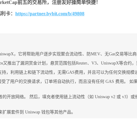
MarketCap前五的交易所，注册友好操简单快捷！
的福利卡：
https://partner.bybit.com/b/49808
niswapX，它将帮助用户逐步实现聚合流动性、防MEV、无Gas交易等比
Labs又推出了漏洞赏金计划，悬赏范围包括Reuter、V3、UniswapX等合
apX提供支持，利用链上和链下流动性，无需GAS费用，并且可以为任何交换规
lers）接受了用户的交换请求，订单将自动执行，而且没有任何 GAS 费
填充者的开放网络。 然后，填充者使用链上流动性（如 Uniswap v2 或 v
来扩展套件到 Uniswap 钱包等其他产品。