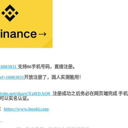
16003031
支持86手机号码，直接注册。
ref=16003031
开放注册了，国人实测能用！
ebsite.net/share/XgRDAQ8
注册成功之后务必在网页端完成 手
也可以实名认证。
：
https://www.huobi.com
。