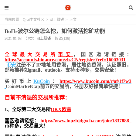
当前位置：
Quai中文社区
>
网上赚钱
>
正文
BoHr波尔公链怎么挖，如何激活挖矿功能
2021-01-08
分类：
网上赚钱
阅读(136)
全球最大交易所
币安
，国区邀请链接：
https://accounts.binance.com/zh-CN/register?ref=16003031
币安
注册不了IP地址用香港，居住地
选香港，认证照旧，
邮箱推荐如gmail、outlook。支持币种多，交易安全！
买好币上
KuCoin
：
https://www.kucoin.com/r/af/1f7w3
CoinMarketCap前五的交易所，注册友好操简单快捷！
目前不清退的交易所推荐：
1、全球第二大交易所
OKX欧意
国区邀请链接：
https://www.topzhjdgxcb.com/join/1837888
币种多，交易量大！