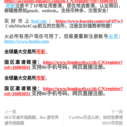
https://accounts.binance.com/zh-CN/register?ref=16003031
币安
注册不了IP地址用香港，居住地
选香港，认证照旧，
邮箱推荐如gmail、outlook。支持币种多，交易安全！
买好币上
KuCoin
：
https://www.kucoin.com/r/af/1f7w3
CoinMarketCap前五的交易所，注册友好操简单快捷！
火必所有用户现在可用了，但是要重新注册账号
火币
：
https://www.huobi.com
全球最大交易所
币安
，
国区邀请链接：
https://www.bsmkweb.cc/zh-CN/register?
支持86手机号码，网页直接注册。
ref=16003031
全球最大交易所
币安
，
国区邀请链接：
https://www.bsmkweb.cc/zh-CN/register?
支持86手机号码，网页直接注册。
ref=16003031
上一篇
下一篇
BEE币减半线路图，Bee 游世界
FaxMsn币怎么挖，如何免费领
减半线路图
MSN币空投