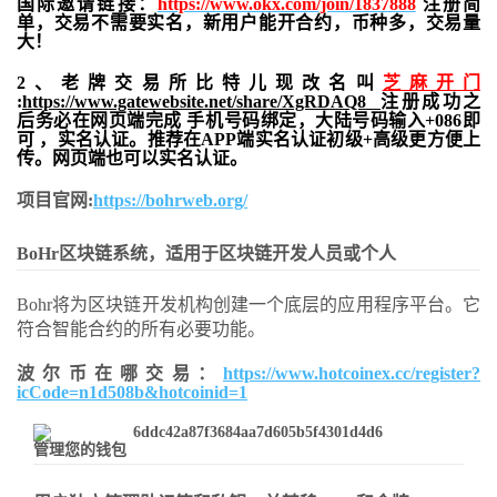
国际邀请链接：
https://www.okx.com/join/1837888
注册简
单，交易不需要实名，新用户能开合约，
币种多，交易量
大！
2、老牌交易所比特儿现改名叫
芝麻开门
:
https://www.gatewebsite.net/share/XgRDAQ8
注册成功之
后务必在网页端完成 手机号码绑定，大陆号码输入+086即
可 ，实名认证。推荐在APP端实名认证初级+高级更方便上
传。网页端也可以实名认证。
项目官网:
https://bohrweb.org/
BoHr
区块链
系统
，适用于
区块
链开发人员
或
个人
Bohr将为区块链开发机构创建一个底层的应用程序平台。它
符合智能合约的所有必要功能。
波尔币在哪交易：
https://www.hotcoinex.cc/register?
icCode=n1d508b&hotcoinid=1
管理您的钱包