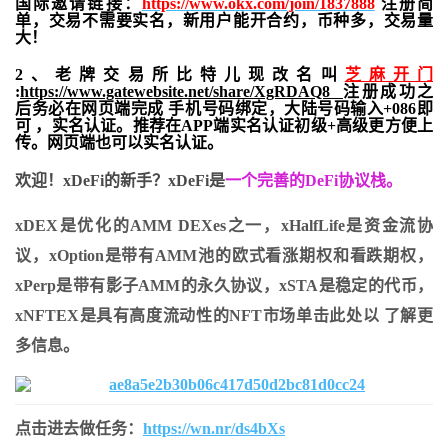
国际邀请链接：
https://www.okx.com/join/1837888
注册简
单，交易不需要实名，新用户能开合约，
币种多，交易量
大！
2、老牌交易所比特儿现改名叫
芝麻开门
:
https://www.gatewebsite.net/share/XgRDAQ8
注册成功之
后务必在网页端完成 手机号码绑定，大陆号码输入+086即
可 ，实名认证。推荐在APP端实名认证初级+高级更方便上
传。网页端也可以实名认证。
欢迎！xDeFi的新手？xDeFi是
一个完善的DeFi协议栈。
xDEX是优化的AMM DEXes之一，xHalfLife是资金流协
议，xOption是带有AMM池的欧式看涨期权和看跌期权，
xPerp是带有影子AMM的永久协议，xSTA是稳定的代币，
xNFTEX是具有高度流动性的NFT市场单击此处以 了解更
多信息。
点击进去做任务：
https://wn.nr/ds4bXs