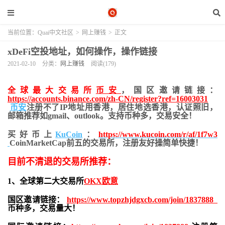
当前位置：
Quai中文社区
>
网上赚钱
>
正文
xDeFi空投地址，如何操作，操作链接
2021-02-10
分类：
网上赚钱
阅读(179)
全球最大交易所
币安
，国区邀请链接：
https://accounts.binance.com/zh-CN/register?ref=16003031
币安
注册不了IP地址用香港，居住地
选香港，认证照旧，
邮箱推荐如gmail、outlook。支持币种多，交易安全！
买好币上
KuCoin
：
https://www.kucoin.com/r/af/1f7w3
CoinMarketCap前五的交易所，注册友好操简单快捷！
目前不清退的交易所推荐：
1、全球第二大交易所
OKX欧意
国区邀请链接：
https://www.topzhjdgxcb.com/join/1837888
币种多，交易量大！