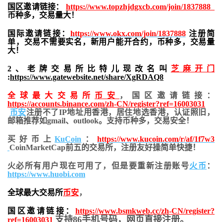
国区邀请链接：
https://www.topzhjdgxcb.com/join/1837888
币种多，交易量大！
国际邀请链接：
https://www.okx.com/join/1837888
注册简
单，交易不需要实名，新用户能开合约，
币种多，交易量
大！
2、老牌交易所比特儿现改名叫
芝麻开门
:
https://www.gatewebsite.net/share/XgRDAQ8
全球最大交易所
币安
，国区邀请链接：
https://accounts.binance.com/zh-CN/register?ref=16003031
币安
注册不了IP地址用香港，居住地
选香港，认证照旧，
邮箱推荐如gmail、outlook。支持币种多，交易安全！
买好币上
KuCoin
：
https://www.kucoin.com/r/af/1f7w3
CoinMarketCap前五的交易所，注册友好操简单快捷！
火必所有用户现在可用了，但是要重新注册账号
火币
：
https://www.huobi.com
全球最大交易所
币安
，
国区邀请链接：
https://www.bsmkweb.cc/zh-CN/register?
支持86手机号码，网页直接注册。
ref=16003031