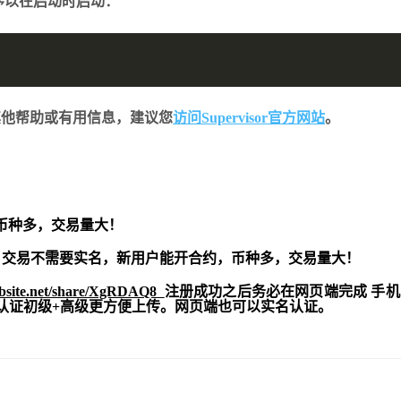
序以在启动时启动：
如需其他帮助或有用信息，建议您
访问Supervisor官方网站
。
币种多，交易量大！
交易不需要实名，新用户能开合约，
币种多，交易量大！
ebsite.net/share/XgRDAQ8
注册成功之后务必在网页端完成 手
实名认证初级+高级更方便上传。网页端也可以实名认证。