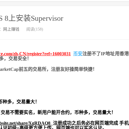
 8上安装Supervisor
：
网上赚钱
阅读(158)
nce.com/zh-CN/register?ref=16003031
币安
注册不了IP地址用香
币种多，交易安全！
nMarketCap前五的交易所，注册友好操简单快捷！
币种多，交易量大！
交易不需要实名，新用户能开合约，
币种多，交易量大！
ebsite.net/share/XgRDAQ8
注册成功之后务必在网页端完成 手
实名认证初级+高级更方便上传。网页端也可以实名认证。