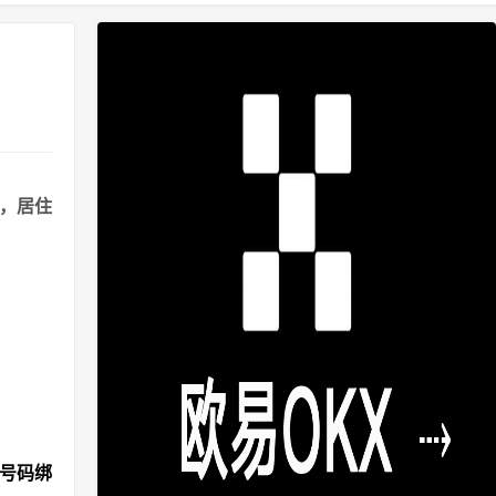
港，居住
机号码绑