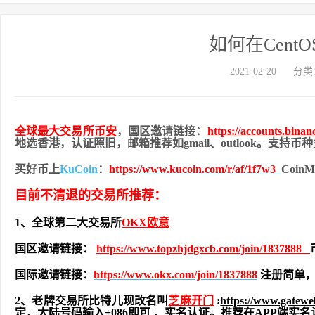
如何在CentOS
2021-02-20
分类
全球最大交易所
币安
，国区邀请链接：
https://accounts.bina
地
选香港，认证照旧，
邮箱推荐如gmail、outlook。支持
买好币上
KuCoin
：
https://www.kucoin.com/r/af/1f7w3
Coi
目前不清退的交易所推荐：
1、全球第二大交易所
OKX欧意
国区邀请链接：
https://www.topzhjdgxcb.com/join/1837888
国际邀请链接：
https://www.okx.com/join/1837888
注册简单，
2、老牌交易所比特儿现改名叫
芝麻开门
:
https://www.gatew
定，大陆号码输入+086即可 ，实名认证。推荐在APP端