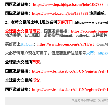
国区邀请链接：
https://www.topzhjdgxcb.com/join/1837888
国际邀请链接：
https://www.okx.com/join/1837888
注册简单，
2、老牌交易所比特儿现改名叫
芝麻开门
:
https://www.gatewe
全球最大交易所
币安
，国区邀请链接：
https://accounts.bina
地
选香港，认证照旧，
邮箱推荐如gmail、outlook。支持
买好币上
KuCoin
：
https://www.kucoin.com/r/af/1f7w3
Coi
火必所有用户现在可用了，但是要重新注册账号
火币
：
https
全球最大交易所
币安
，
国区邀请链接：
https://www.bsmkweb.cc/zh-CN/register?ref=
全球最大交易所
币安
，
国区邀请链接：
https://www.bsmkweb.cc/zh-CN/register?ref=
未经允许不得转载：
Quai