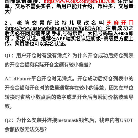
国际邀请链接：
https://www.okx.com/join/1837888
注册简
单，交易不需要实名，新用户能开合约，
币种多，交易量
大！
2、老牌交易所比特儿现改名叫
芝麻开门
:
https://www.gatewebsite.net/share/XgRDAQ8
注册成功之
后务必在网页端完成 手机号码绑定，大陆号码输入+086即
可 ，实名认证。推荐在APP端实名认证初级+高级更方便上
传。网页端也可以实名认证。
Q1：用户开仓时有没有滑点？为什么开仓成功后持仓列表
的开仓金额和实际开仓金额有较小偏差？
A：dFuture平台开仓时无滑点。开仓成功后持仓列表中的
开仓金额和开仓时的数量通常存在较小的误差，因为在单位
转换时省略小数点后的数字或是开仓后有瞬间价格波动导
致。
Q2：为什么安装并连接metamask钱包后，钱包内有USDT
余额依然无法交易？