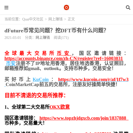
当前位置：
Quai中文社区
>
网上赚钱
>
正文
dFuture币常见问题？挖DFT币有什么问题？
2021-03-01
分类：
网上赚钱
阅读(171)
全球最大交易所
币安
，国区邀请链接：
https://accounts.binance.com/zh-CN/register?ref=16003031
币安
注册不了IP地址用香港，居住地
选香港，认证照旧，
邮箱推荐如gmail、outlook。支持币种多，交易安全！
买好币上
KuCoin
：
https://www.kucoin.com/r/af/1f7w3
CoinMarketCap前五的交易所，注册友好操简单快捷！
目前不清退的交易所推荐：
1、全球第二大交易所
OKX欧意
国区邀请链接：
https://www.topzhjdgxcb.com/join/1837888
币种多，交易量大！