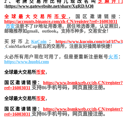
2、老牌交易所比特儿现改名叫
芝麻开门
:
https://www.gatewebsite.net/share/XgRDAQ8
全球最大交易所
币安
，国区邀请链接：
https://accounts.binance.com/zh-CN/register?ref=16003031
币安
注册不了IP地址用香港，居住地
选香港，认证照旧，
邮箱推荐如gmail、outlook。支持币种多，交易安全！
买好币上
KuCoin
：
https://www.kucoin.com/r/af/1f7w3
CoinMarketCap前五的交易所，注册友好操简单快捷！
火必所有用户现在可用了，但是要重新注册账号
火币
：
https://www.huobi.com
全球最大交易所
币安
，
国区邀请链接：
https://www.bsmkweb.cc/zh-CN/register?
支持86手机号码，网页直接注册。
ref=16003031
全球最大交易所
币安
，
国区邀请链接：
https://www.bsmkweb.cc/zh-CN/register?
支持86手机号码，网页直接注册。
ref=16003031