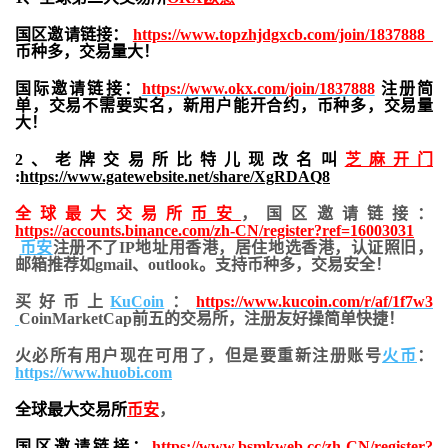
国区邀请链接：
https://www.topzhjdgxcb.com/join/1837888
币种多，交易量大！
国际邀请链接：
https://www.okx.com/join/1837888
注册简
单，交易不需要实名，新用户能开合约，
币种多，交易量
大！
2、老牌交易所比特儿现改名叫
芝麻开门
:
https://www.gatewebsite.net/share/XgRDAQ8
全球最大交易所
币安
，国区邀请链接：
https://accounts.binance.com/zh-CN/register?ref=16003031
币安
注册不了IP地址用香港，居住地
选香港，认证照旧，
邮箱推荐如gmail、outlook。支持币种多，交易安全！
买好币上
KuCoin
：
https://www.kucoin.com/r/af/1f7w3
CoinMarketCap前五的交易所，注册友好操简单快捷！
火必所有用户现在可用了，但是要重新注册账号
火币
：
https://www.huobi.com
全球最大交易所
币安
，
国区邀请链接：
https://www.bsmkweb.cc/zh-CN/register?