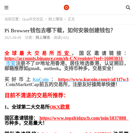
当前位置：
Quai中文社区
>
网上赚钱
>
正文
Pi Browser钱包去哪下载，如何安装创建钱包？
2021-04-09
分类：
网上赚钱
阅读(163)
全球最大交易所
币安
，国区邀请链接：
https://accounts.binance.com/zh-CN/register?ref=16003031
币安
注册不了IP地址用香港，居住地
选香港，认证照旧，
邮箱推荐如gmail、outlook。支持币种多，交易安全！
买好币上
KuCoin
：
https://www.kucoin.com/r/af/1f7w3
CoinMarketCap前五的交易所，注册友好操简单快捷！
目前不清退的交易所推荐：
1、全球第二大交易所
OKX欧意
国区邀请链接：
https://www.topzhjdgxcb.com/join/1837888
币种多，交易量大！