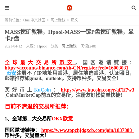
当前位置：
Quai中文社区
>
网上赚钱
>
正文
MASS挖矿教程，Hpool-MASS一键P盘挖矿教程，显
卡P盘
2021-04-12
来源：
Hpool
分类：
网上赚钱
阅读(248)
全球最大交易所
币安
，国区邀请链接：
https://accounts.binance.com/zh-CN/register?ref=16003031
币安
注册不了IP地址用香港，居住地
选香港，认证照旧，
邮箱推荐如gmail、outlook。支持币种多，交易安全！
买好币上
KuCoin
：
https://www.kucoin.com/r/af/1f7w3
CoinMarketCap前五的交易所，注册友好操简单快捷！
目前不清退的交易所推荐：
1、全球第二大交易所
OKX欧意
国区邀请链接：
https://www.topzhjdgxcb.com/join/1837888
币种多，交易量大！