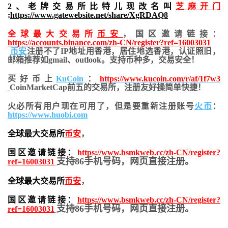
2、老牌交易所比特儿现改名叫
芝麻开门
:
https://www.gatewebsite.net/share/XgRDAQ8
全球最大交易所
币安
，国区邀请链接：
https://accounts.binance.com/zh-CN/register?ref=16003031
币安
注册不了IP地址用香港，居住地
选香港，认证照旧，
邮箱推荐如gmail、outlook。支持币种多，交易安全！
买好币上
KuCoin
：
https://www.kucoin.com/r/af/1f7w3
CoinMarketCap前五的交易所，注册友好操简单快捷！
火必所有用户现在可用了，但是要重新注册账号
火币
：
https://www.huobi.com
全球最大交易所
币安
，
国区邀请链接：
https://www.bsmkweb.cc/zh-CN/register?
支持86手机号码，网页直接注册。
ref=16003031
全球最大交易所
币安
，
国区邀请链接：
https://www.bsmkweb.cc/zh-CN/register?
支持86手机号码，网页直接注册。
ref=16003031