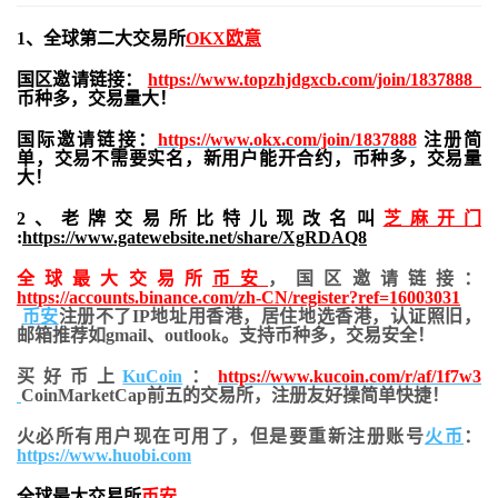
1、全球第二大交易所
OKX欧意
国区邀请链接：
https://www.topzhjdgxcb.com/join/1837888
币种多，交易量大！
国际邀请链接：
https://www.okx.com/join/1837888
注册简
单，交易不需要实名，新用户能开合约，
币种多，交易量
大！
2、老牌交易所比特儿现改名叫
芝麻开门
:
https://www.gatewebsite.net/share/XgRDAQ8
全球最大交易所
币安
，国区邀请链接：
https://accounts.binance.com/zh-CN/register?ref=16003031
币安
注册不了IP地址用香港，居住地
选香港，认证照旧，
邮箱推荐如gmail、outlook。支持币种多，交易安全！
买好币上
KuCoin
：
https://www.kucoin.com/r/af/1f7w3
CoinMarketCap前五的交易所，注册友好操简单快捷！
火必所有用户现在可用了，但是要重新注册账号
火币
：
https://www.huobi.com
全球最大交易所
币安
，