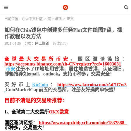
当前位置：
Quai中文社区
>
网上赚钱
>
正文
如何在Chia钱包中创建多任务Plot文件绘图P盘，操
作教程以及方法
2021-04-26
分类：
网上赚钱
阅读(175)
全球最大交易所
币安
，国区邀请链接：
https://accounts.binance.com/zh-CN/register?ref=16003031
币安
注册不了IP地址用香港，居住地
选香港，认证照旧，
邮箱推荐如gmail、outlook。支持币种多，交易安全！
买好币上
KuCoin
：
https://www.kucoin.com/r/af/1f7w3
CoinMarketCap前五的交易所，注册友好操简单快捷！
目前不清退的交易所推荐：
1、全球第二大交易所
OKX欧意
国区邀请链接：
https://www.topzhjdgxcb.com/join/1837888
币种多，交易量大！