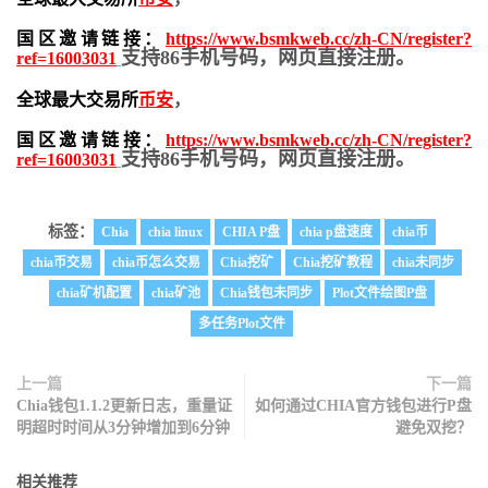
国区邀请链接：
https://www.bsmkweb.cc/zh-CN/register?
支持86手机号码，网页直接注册。
ref=16003031
全球最大交易所
币安
，
国区邀请链接：
https://www.bsmkweb.cc/zh-CN/register?
支持86手机号码，网页直接注册。
ref=16003031
标签：
Chia
chia linux
CHIA P盘
chia p盘速度
chia币
chia币交易
chia币怎么交易
Chia挖矿
Chia挖矿教程
chia未同步
chia矿机配置
chia矿池
Chia钱包未同步
Plot文件绘图P盘
多任务Plot文件
上一篇
下一篇
Chia钱包1.1.2更新日志，重量证
如何通过CHIA官方钱包进行P盘
明超时时间从3分钟增加到6分钟
避免双挖？
相关推荐