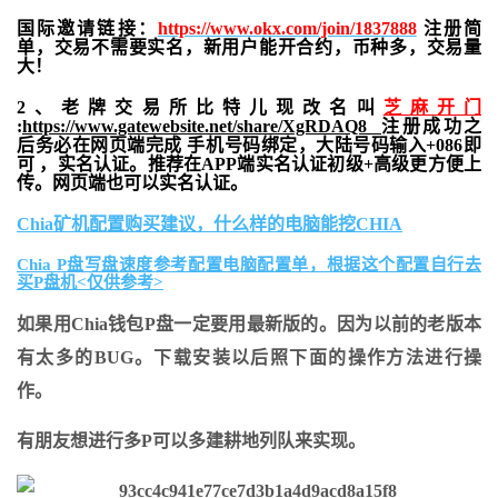
国际邀请链接：
https://www.okx.com/join/1837888
注册简
单，交易不需要实名，新用户能开合约，
币种多，交易量
大！
2、老牌交易所比特儿现改名叫
芝麻开门
:
https://www.gatewebsite.net/share/XgRDAQ8
注册成功之
后务必在网页端完成 手机号码绑定，大陆号码输入+086即
可 ，实名认证。推荐在APP端实名认证初级+高级更方便上
传。网页端也可以实名认证。
Chia矿机配置购买建议，什么样的电脑能挖CHIA
Chia P盘写盘速度参考配置电脑配置单，根据这个配置自行去
买P盘机<仅供参考>
如果用Chia钱包P盘一定要用最新版的。因为以前的老版本
有太多的BUG。下载安装以后照下面的操作方法进行操
作。
有朋友想进行多P可以多建耕地列队来实现。