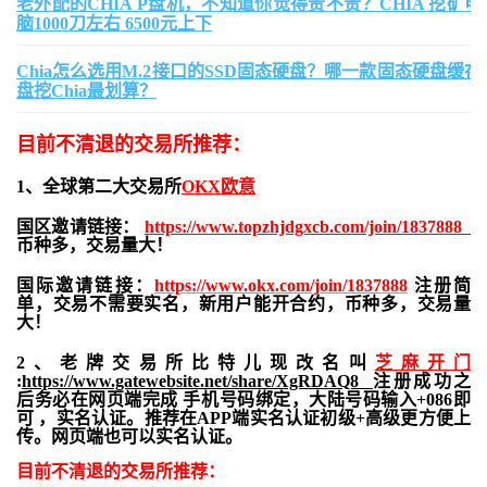
老外配的CHIA P盘机，不知道你觉得贵不贵？CHIA 挖矿电
脑1000刀左右 6500元上下
Chia怎么选用M.2接口的SSD固态硬盘？哪一款固态硬盘缓存
盘挖Chia最划算？
目前不清退的交易所推荐：
1、全球第二大交易所
OKX欧意
国区邀请链接：
https://www.topzhjdgxcb.com/join/1837888
币种多，交易量大！
国际邀请链接：
https://www.okx.com/join/1837888
注册简
单，交易不需要实名，新用户能开合约，
币种多，交易量
大！
2、老牌交易所比特儿现改名叫
芝麻开门
:
https://www.gatewebsite.net/share/XgRDAQ8
注册成功之
后务必在网页端完成 手机号码绑定，大陆号码输入+086即
可 ，实名认证。推荐在APP端实名认证初级+高级更方便上
传。网页端也可以实名认证。
目前不清退的交易所推荐：