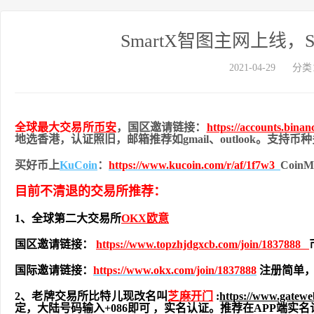
SmartX智图主网上线
2021-04-29
分类
全球最大交易所
币安
，国区邀请链接：
https://accounts.bina
地
选香港，认证照旧，
邮箱推荐如gmail、outlook。支持
买好币上
KuCoin
：
https://www.kucoin.com/r/af/1f7w3
Coi
目前不清退的交易所推荐：
1、全球第二大交易所
OKX欧意
国区邀请链接：
https://www.topzhjdgxcb.com/join/1837888
国际邀请链接：
https://www.okx.com/join/1837888
注册简单，
2、老牌交易所比特儿现改名叫
芝麻开门
:
https://www.gatew
定，大陆号码输入+086即可 ，实名认证。推荐在APP端