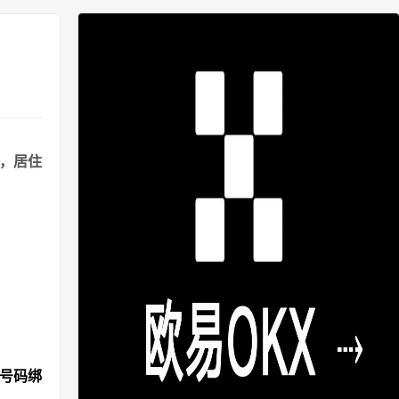
港，居住
机号码绑