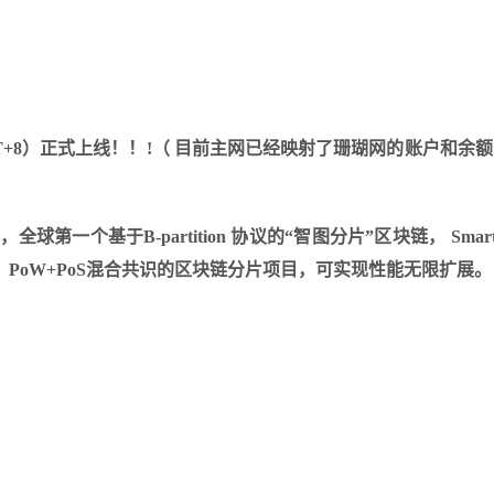
0:00（GMT+8）正式上线！！!（ 目前主网已经映射了珊瑚网的账户和余
第一个基于B-partition 协议的“智图分片”区块链， Smar
结构，PoW+PoS混合共识的区块链分片项目，可实现性能无限扩展。