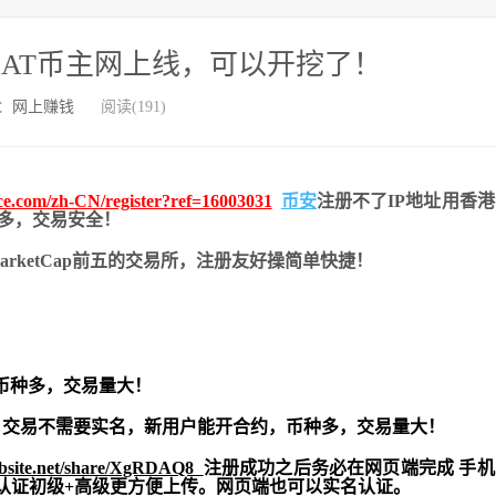
，SAT币主网上线，可以开挖了！
：
网上赚钱
阅读(191)
nce.com/zh-CN/register?ref=16003031
币安
注册不了IP地址用香
币种多，交易安全！
nMarketCap前五的交易所，注册友好操简单快捷！
币种多，交易量大！
交易不需要实名，新用户能开合约，
币种多，交易量大！
ebsite.net/share/XgRDAQ8
注册成功之后务必在网页端完成 手
实名认证初级+高级更方便上传。网页端也可以实名认证。