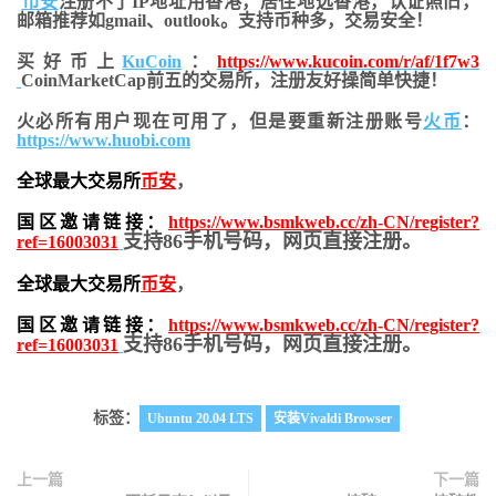
币安
注册不了IP地址用香港，居住地
选香港，认证照旧，
邮箱推荐如gmail、outlook。支持币种多，交易安全！
买好币上
KuCoin
：
https://www.kucoin.com/r/af/1f7w3
CoinMarketCap前五的交易所，注册友好操简单快捷！
火必所有用户现在可用了，但是要重新注册账号
火币
：
https://www.huobi.com
全球最大交易所
币安
，
国区邀请链接：
https://www.bsmkweb.cc/zh-CN/register?
支持86手机号码，网页直接注册。
ref=16003031
全球最大交易所
币安
，
国区邀请链接：
https://www.bsmkweb.cc/zh-CN/register?
支持86手机号码，网页直接注册。
ref=16003031
标签：
Ubuntu 20.04 LTS
安装Vivaldi Browser
上一篇
下一篇