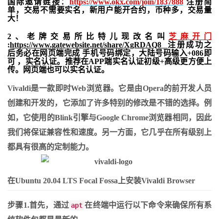
国际邀请链接：
https://www.okx.com/join/1837888
注册简
单，交易不需要实名，新用户能开合约，
币种多，交易量
大！
2、老牌交易所比特儿现改名叫
芝麻开门
:
https://www.gatewebsite.net/share/XgRDAQ8
注册成功之
后务必在网页端完成 手机号码绑定，大陆号码输入+086即
可 ，实名认证。推荐在APP端实名认证初级+高级更方便上
传。网页端也可以实名认证。
Vivaldi是一款即时Web浏览器。
它是由Opera的前开发人员
创建和开发的，它添加了许多特别的修改是不错的选择。
例
如，它使用的Blink引擎与Google Chrome浏览器相同，因此
我们将保证兼容性和速度。
另一方面，它几乎在所有级别上
都具有很高的定制能力。
在Ubuntu 20.04 LTS Focal Fossa上安装Vivaldi Browser
步骤1.首先，通过
在终端中运行以下命令来确保所有系
apt