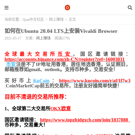
当前位置：
Quai中文社区
>
网上赚钱
>
正文
如何在Ubuntu 20.04 LTS上安装Vivaldi Browser
2021-05-17
分类：
网上赚钱
阅读(179)
全球最大交易所
币安
，国区邀请链接：
https://accounts.binance.com/zh-CN/register?ref=16003031
币安
注册不了IP地址用香港，居住地
选香港，认证照旧，
邮箱推荐如gmail、outlook。支持币种多，交易安全！
买好币上
KuCoin
：
https://www.kucoin.com/r/af/1f7w3
CoinMarketCap前五的交易所，注册友好操简单快捷！
目前不清退的交易所推荐：
1、全球第二大交易所
OKX欧意
国区邀请链接：
https://www.topzhjdgxcb.com/join/1837888
币种多，交易量大！