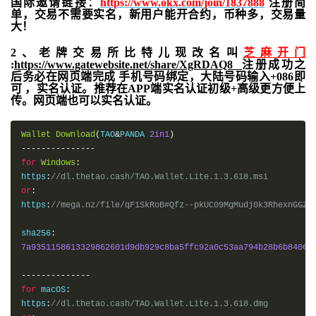
国际邀请链接：
https://www.okx.com/join/1837888
注册简
单，交易不需要实名，新用户能开合约，
币种多，交易量
大！
2、老牌交易所比特儿现改名叫
芝麻开门
:
https://www.gatewebsite.net/share/XgRDAQ8
注册成功之
后务必在网页端完成 手机号码绑定，大陆号码输入+086即
可 ，实名认证。推荐在APP端实名认证初级+高级更方便上
传。网页端也可以实名认证。
Wallet
Download
(
TAO
&
PANDA 
2in1
)
---------------
for
Windows
:
https
:
//dl.thetao.cash/TAO.Wallet.Lite.1.3.618.msi
or
:
https
:
//mega.nz/file/qF1SkRoB#Qfz--pkUC09MgMudj0k3RhexnGGZp
sha256
:
7a9351158613329862601d9db929c8ba5ffc92a0c53aa794b28b6b8406b
--------------
for
 macOS
:
https
:
//dl.thetao.cash/TAO.Wallet.Lite.1.3.618.dmg