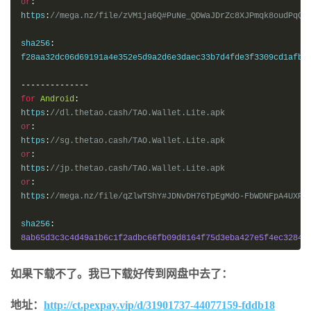
or
:
https
:
//mega.nz/file/zVM1ja6Q#PuNe_QDWaJDrZc8XJPmqk8oudPqQU
sha256
:
f28aa32dc06d69191a4e352e5d9a2d6e3daec33b7d4fde3f3309cd1afbc
--------------
for
Android
:
https
:
//dl.thetao.cash/TAO.Wallet.Lite.apk
or
:
https
:
//sg.thetao.cash/TAO.Wallet.Lite.apk
or
:
https
:
//jp.thetao.cash/TAO.Wallet.Lite.apk
or
:
https
:
//mega.nz/file/qZlwTShY#JDNvDH76TpEgMdO-FbWDNFpA4UXPG
sha256
:
8ab65d3c3c4d49a1b6c1f2adbc66fb09d8164f75d3eba427e5f4ec32844
如果下载不了。我已下载好传到网盘中去了：
地址：
http://ct.pexpay.vip/d/31901737-44077159-fddb18