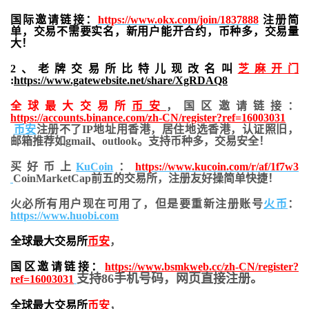
国际邀请链接：
https://www.okx.com/join/1837888
注册简
单，交易不需要实名，新用户能开合约，
币种多，交易量
大！
2、老牌交易所比特儿现改名叫
芝麻开门
:
https://www.gatewebsite.net/share/XgRDAQ8
全球最大交易所
币安
，国区邀请链接：
https://accounts.binance.com/zh-CN/register?ref=16003031
币安
注册不了IP地址用香港，居住地
选香港，认证照旧，
邮箱推荐如gmail、outlook。支持币种多，交易安全！
买好币上
KuCoin
：
https://www.kucoin.com/r/af/1f7w3
CoinMarketCap前五的交易所，注册友好操简单快捷！
火必所有用户现在可用了，但是要重新注册账号
火币
：
https://www.huobi.com
全球最大交易所
币安
，
国区邀请链接：
https://www.bsmkweb.cc/zh-CN/register?
支持86手机号码，网页直接注册。
ref=16003031
全球最大交易所
币安
，