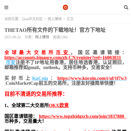
当前位置：
Quai中文社区
>
网上赚钱
>
正文
THETAO所有文件的下载地址！官方下地址
2021-06-24
分类：
网上赚钱
阅读(148)
全球最大交易所
币安
，国区邀请链接：
https://accounts.binance.com/zh-CN/register?ref=16003031
币安
注册不了IP地址用香港，居住地
选香港，认证照旧，
邮箱推荐如gmail、outlook。支持币种多，交易安全！
买好币上
KuCoin
：
https://www.kucoin.com/r/af/1f7w3
CoinMarketCap前五的交易所，注册友好操简单快捷！
目前不清退的交易所推荐：
1、全球第二大交易所
OKX欧意
国区邀请链接：
https://www.topzhjdgxcb.com/join/1837888
币种多，交易量大！