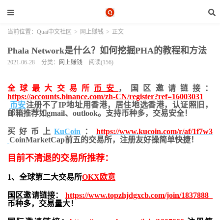
当前位置：
Quai中文社区
>
网上赚钱
>
正文
Phala Network是什么？如何挖掘PHA的教程和方法
2021-06-28
分类：
网上赚钱
阅读(156)
全球最大交易所
币安
，国区邀请链接：
https://accounts.binance.com/zh-CN/register?ref=16003031
币安
注册不了IP地址用香港，居住地
选香港，认证照旧，
邮箱推荐如gmail、outlook。支持币种多，交易安全！
买好币上
KuCoin
：
https://www.kucoin.com/r/af/1f7w3
CoinMarketCap前五的交易所，注册友好操简单快捷！
目前不清退的交易所推荐：
1、全球第二大交易所
OKX欧意
国区邀请链接：
https://www.topzhjdgxcb.com/join/1837888
币种多，交易量大！