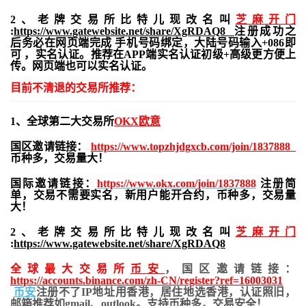
2、老牌交易所比特儿现改名叫
芝麻开门
:
https://www.gatewebsite.net/share/XgRDAQ8
注册成功之
后务必在网页端完成 手机号码绑定，大陆号码输入+086即
可 ，实名认证。推荐在APP端实名认证初级+高级更方便上
传。网页端也可以实名认证。
目前不清退的交易所推荐：
1、全球第二大交易所
OKX欧意
国区邀请链接：
https://www.topzhjdgxcb.com/join/1837888
币种多，交易量大！
国际邀请链接：
https://www.okx.com/join/1837888
注册简
单，交易不需要实名，新用户能开合约，
币种多，交易量
大！
2、老牌交易所比特儿现改名叫
芝麻开门
:
https://www.gatewebsite.net/share/XgRDAQ8
全球最大交易所
币安
，国区邀请链接：
https://accounts.binance.com/zh-CN/register?ref=16003031
币安
注册不了IP地址用香港，居住地
选香港，认证照旧，
邮箱推荐如gmail、outlook。支持币种多，交易安全！