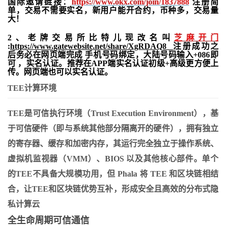
国际邀请链接：
https://www.okx.com/join/1837888
注册简
单，交易不需要实名，新用户能开合约，
币种多，交易量
大！
2、老牌交易所比特儿现改名叫
芝麻开门
:
https://www.gatewebsite.net/share/XgRDAQ8
注册成功之
后务必在网页端完成 手机号码绑定，大陆号码输入+086即
可 ，实名认证。推荐在APP端实名认证初级+高级更方便上
传。网页端也可以实名认证。
TEE计算环境
TEE是可信执行环境（Trust Execution Environment），基
于可信硬件（即与系统其他部分隔离开的硬件），拥有独立
的寄存器、缓存和加密内存，其运行完全独立于操作系统、
虚拟机监视器（VMM）、BIOS 以及其他核心部件。单个
的TEE不具备大规模功用，但 Phala 将 TEE 和区块链相结
合，让TEE和区块链优势互补，形成安全且高效的分布式隐
私计算云
全生命周期可信通信