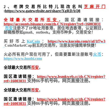
2、老牌交易所比特儿现改名叫
芝麻开门
:
https://www.gatewebsite.net/share/XgRDAQ8
全球最大交易所
币安
，国区邀请链接：
https://accounts.binance.com/zh-CN/register?ref=16003031
币安
注册不了IP地址用香港，居住地
选香港，认证照旧，
邮箱推荐如gmail、outlook。支持币种多，交易安全！
买好币上
KuCoin
：
https://www.kucoin.com/r/af/1f7w3
CoinMarketCap前五的交易所，注册友好操简单快捷！
火必所有用户现在可用了，但是要重新注册账号
火币
：
https://www.huobi.com
全球最大交易所
币安
，
国区邀请链接：
https://www.bsmkweb.cc/zh-CN/register?
支持86手机号码，网页直接注册。
ref=16003031
全球最大交易所
币安
，
国区邀请链接：
https://www.bsmkweb.cc/zh-CN/register?
支持86手机号码，网页直接注册。
ref=16003031