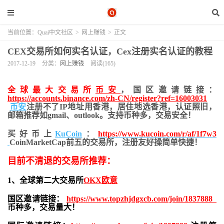
当前位置：
Quai中文社区
>
网上赚钱
>
正文
CEX交易所如何实名认证，Cex注册实名认证的教程
2017-12-19
分类：
网上赚钱
阅读(165)
全球最大交易所
币安
，国区邀请链接：
https://accounts.binance.com/zh-CN/register?ref=16003031
币安
注册不了IP地址用香港，居住地
选香港，认证照旧，
邮箱推荐如gmail、outlook。支持币种多，交易安全！
买好币上
KuCoin
：
https://www.kucoin.com/r/af/1f7w3
CoinMarketCap前五的交易所，注册友好操简单快捷！
目前不清退的交易所推荐：
1、全球第二大交易所
OKX欧意
国区邀请链接：
https://www.topzhjdgxcb.com/join/1837888
币种多，交易量大！