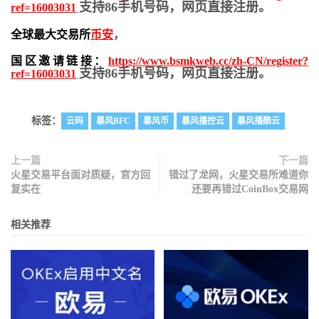
支持86手机号码，网页直接注册。
ref=16003031
全球最大交易所
币安
，
国区邀请链接：
https://www.bsmkweb.cc/zh-CN/register?
支持86手机号码，网页直接注册。
ref=16003031
标签：
云码
暴风BFC
暴风币
暴风播控云
暴风播酷云
上一篇
下一篇
火星交易平台面对质疑，官方回
错过了龙网，火星交易所难道你
复实在
还要再错过CoinBox交易网
相关推荐