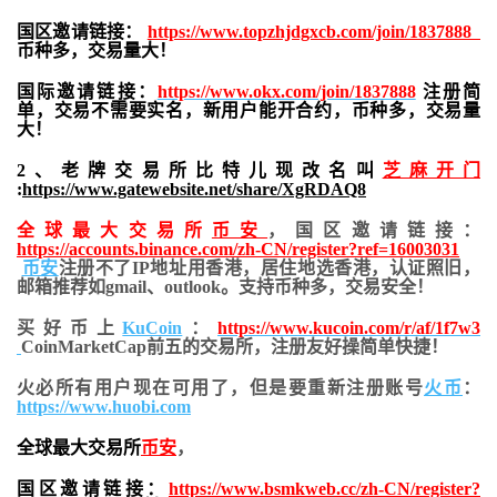
国区邀请链接：
https://www.topzhjdgxcb.com/join/1837888
币种多，交易量大！
国际邀请链接：
https://www.okx.com/join/1837888
注册简
单，交易不需要实名，新用户能开合约，
币种多，交易量
大！
2、老牌交易所比特儿现改名叫
芝麻开门
:
https://www.gatewebsite.net/share/XgRDAQ8
全球最大交易所
币安
，国区邀请链接：
https://accounts.binance.com/zh-CN/register?ref=16003031
币安
注册不了IP地址用香港，居住地
选香港，认证照旧，
邮箱推荐如gmail、outlook。支持币种多，交易安全！
买好币上
KuCoin
：
https://www.kucoin.com/r/af/1f7w3
CoinMarketCap前五的交易所，注册友好操简单快捷！
火必所有用户现在可用了，但是要重新注册账号
火币
：
https://www.huobi.com
全球最大交易所
币安
，
国区邀请链接：
https://www.bsmkweb.cc/zh-CN/register?