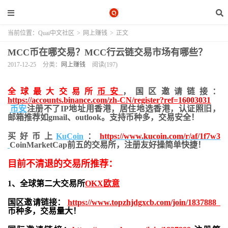
当前位置：
Quai中文社区
>
网上赚钱
>
正文
MCC币在哪交易？MCC行云链交易市场有哪些？
2017-12-25
分类：
网上赚钱
阅读(197)
全球最大交易所
币安
，国区邀请链接：
https://accounts.binance.com/zh-CN/register?ref=16003031
币安
注册不了IP地址用香港，居住地
选香港，认证照旧，
邮箱推荐如gmail、outlook。支持币种多，交易安全！
买好币上
KuCoin
：
https://www.kucoin.com/r/af/1f7w3
CoinMarketCap前五的交易所，注册友好操简单快捷！
目前不清退的交易所推荐：
1、全球第二大交易所
OKX欧意
国区邀请链接：
https://www.topzhjdgxcb.com/join/1837888
币种多，交易量大！