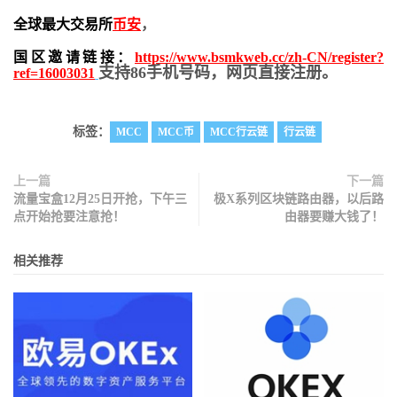
全球最大交易所
币安
，
国区邀请链接：
https://www.bsmkweb.cc/zh-CN/register?
支持86手机号码，网页直接注册。
ref=16003031
标签：
MCC
MCC币
MCC行云链
行云链
上一篇
下一篇
流量宝盒12月25日开抢，下午三
极X系列区块链路由器，以后路
点开始抢要注意抢！
由器要赚大钱了！
相关推荐