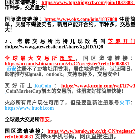
国区邀请链接：
https://www.topzhjdgxcb.com/join/1837888
币种多，交易量大！
国际邀请链接：
https://www.okx.com/join/1837888
注册简
单，交易不需要实名，新用户能开合约，
币种多，交易量
大！
2、老牌交易所比特儿现改名叫
芝麻开门
:
https://www.gatewebsite.net/share/XgRDAQ8
全球最大交易所
币安
，国区邀请链接：
https://accounts.binance.com/zh-CN/register?ref=16003031
币安
注册不了IP地址用香港，居住地
选香港，认证照旧，
邮箱推荐如gmail、outlook。支持币种多，交易安全！
买好币上
KuCoin
：
https://www.kucoin.com/r/af/1f7w3
CoinMarketCap前五的交易所，注册友好操简单快捷！
火必所有用户现在可用了，但是要重新注册账号
火币
：
https://www.huobi.com
全球最大交易所
币安
，
国区邀请链接：
https://www.bsmkweb.cc/zh-CN/register?
支持86手机号码，网页直接注册。
ref=16003031