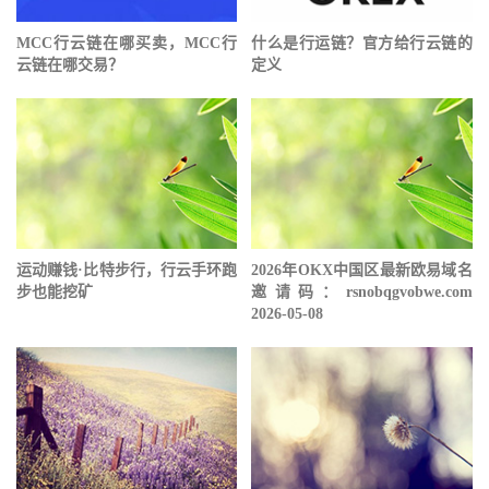
MCC行云链在哪买卖，MCC行
什么是行运链？官方给行云链的
云链在哪交易？
定义
运动赚钱·比特步行，行云手环跑
2026年OKX中国区最新欧易域名
步也能挖矿
邀请码：rsnobqgvobwe.com
2026-05-08