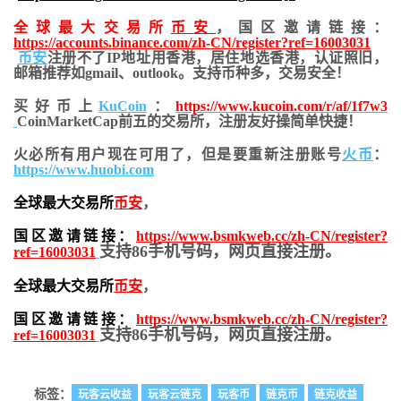
全球最大交易所
币安
，国区邀请链接：
https://accounts.binance.com/zh-CN/register?ref=16003031
币安
注册不了IP地址用香港，居住地
选香港，认证照旧，
邮箱推荐如gmail、outlook。支持币种多，交易安全！
买好币上
KuCoin
：
https://www.kucoin.com/r/af/1f7w3
CoinMarketCap前五的交易所，注册友好操简单快捷！
火必所有用户现在可用了，但是要重新注册账号
火币
：
https://www.huobi.com
全球最大交易所
币安
，
国区邀请链接：
https://www.bsmkweb.cc/zh-CN/register?
支持86手机号码，网页直接注册。
ref=16003031
全球最大交易所
币安
，
国区邀请链接：
https://www.bsmkweb.cc/zh-CN/register?
支持86手机号码，网页直接注册。
ref=16003031
标签：
玩客云收益
玩客云链克
玩客币
链克币
链克收益