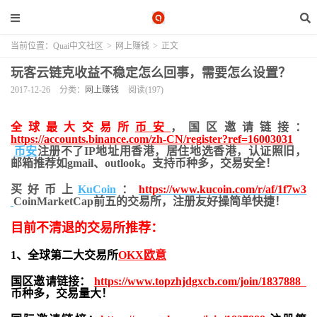
当前位置：
Quai中文社区
>
网上赚钱
>
正文
玩客云链克收益不稳定怎么回事，需要怎么设置？
2017-12-26
分类：
网上赚钱
阅读(197)
全球最大交易所
币安
，国区邀请链接：
https://accounts.binance.com/zh-CN/register?ref=16003031
币安
注册不了IP地址用香港，居住地
选香港，认证照旧，
邮箱推荐如gmail、outlook。支持币种多，交易安全！
买好币上
KuCoin
：
https://www.kucoin.com/r/af/1f7w3
CoinMarketCap前五的交易所，注册友好操简单快捷！
目前不清退的交易所推荐：
1、全球第二大交易所
OKX欧意
国区邀请链接：
https://www.topzhjdgxcb.com/join/1837888
币种多，交易量大！