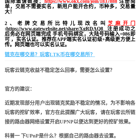
国际邀请链接：
https://www.okx.com/join/1837888
注册简
单，交易不需要实名，新用户能开合约，
币种多，交易量
大！
2、老牌交易所比特儿现改名叫
芝麻开门
:
https://www.gatewebsite.net/share/XgRDAQ8
注册成功之
后务必在网页端完成 手机号码绑定，大陆号码输入+086即
可 ，实名认证。推荐在APP端实名认证初级+高级更方便上
传。网页端也可以实名认证。
链克在哪交易？玩客LTK币在哪交易所？
玩客云链克收益不稳定怎么回事，需要怎么设置？
官方的建议：
近期发现部分用户出现链克奖励不稳定的情况，为不影响各
玩客的挖矿效率，官方在此提醒广大玩客，请在玩客云所链
接的路由器网络设置开启UPNP以便达到更好的挖矿效果。
科普一 下UPnP是什么？根据自己的路由器去设置。