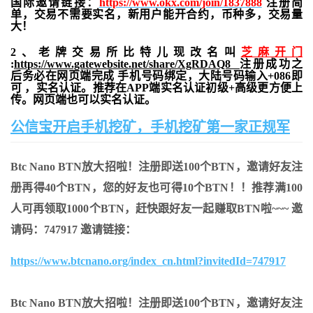
国际邀请链接：
https://www.okx.com/join/1837888
注册简
单，交易不需要实名，新用户能开合约，
币种多，交易量
大！
2、老牌交易所比特儿现改名叫
芝麻开门
:
https://www.gatewebsite.net/share/XgRDAQ8
注册成功之
后务必在网页端完成 手机号码绑定，大陆号码输入+086即
可 ，实名认证。推荐在APP端实名认证初级+高级更方便上
传。网页端也可以实名认证。
公信宝开启手机挖矿，手机挖矿第一家正规军
Btc Nano BTN放大招啦！注册即送100个BTN，邀请好友注
册再得40个BTN，您的好友也可得10个BTN！！推荐满100
人可再领取1000个BTN，赶快跟好友一起赚取BTN啦~~~ 邀
请码：747917 邀请链接：
https://www.btcnano.org/index_cn.html?invitedId=747917
Btc Nano BTN放大招啦！注册即送100个BTN，邀请好友注