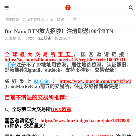
当前位置：
Quai中文社区
>
网上赚钱
>
正文
Btc Nano BTN放大招啦！注册即送100个BTN
2018-01-07
分类：
网上赚钱
阅读(267)
全球最大交易所
币安
，国区邀请链接：
https://accounts.binance.com/zh-CN/register?ref=16003031
币安
注册不了IP地址用香港，居住地
选香港，认证照旧，
邮箱推荐如gmail、outlook。支持币种多，交易安全！
买好币上
KuCoin
：
https://www.kucoin.com/r/af/1f7w3
CoinMarketCap前五的交易所，注册友好操简单快捷！
目前不清退的交易所推荐：
1、全球第二大交易所
OKX欧意
国区邀请链接：
https://www.topzhjdgxcb.com/join/1837888
币种多，交易量大！