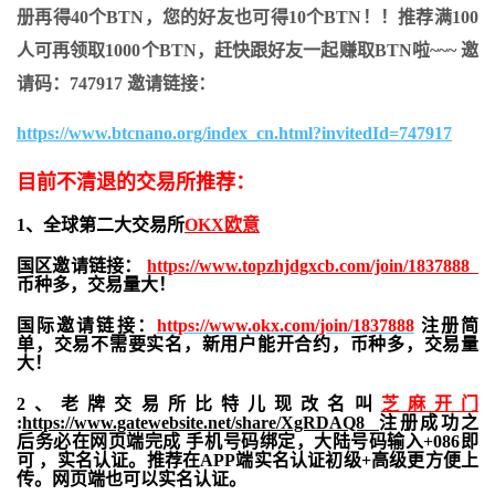
册再得40个BTN，您的好友也可得10个BTN！！推荐满100
人可再领取1000个BTN，赶快跟好友一起赚取BTN啦~~~ 邀
请码：747917 邀请链接：
https://www.btcnano.org/index_cn.html?invitedId=747917
目前不清退的交易所推荐：
1、全球第二大交易所
OKX欧意
国区邀请链接：
https://www.topzhjdgxcb.com/join/1837888
币种多，交易量大！
国际邀请链接：
https://www.okx.com/join/1837888
注册简
单，交易不需要实名，新用户能开合约，
币种多，交易量
大！
2、老牌交易所比特儿现改名叫
芝麻开门
:
https://www.gatewebsite.net/share/XgRDAQ8
注册成功之
后务必在网页端完成 手机号码绑定，大陆号码输入+086即
可 ，实名认证。推荐在APP端实名认证初级+高级更方便上
传。网页端也可以实名认证。