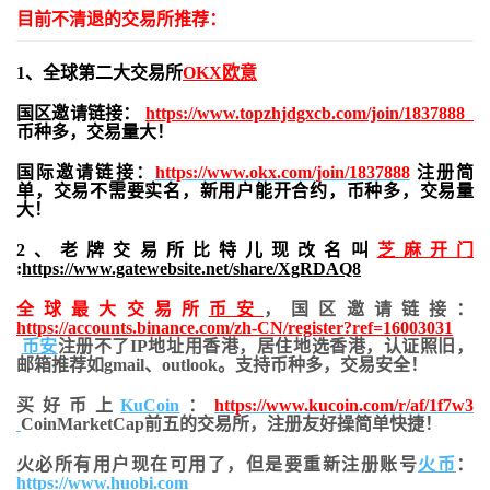
目前不清退的交易所推荐：
1、全球第二大交易所
OKX欧意
国区邀请链接：
https://www.topzhjdgxcb.com/join/1837888
币种多，交易量大！
国际邀请链接：
https://www.okx.com/join/1837888
注册简
单，交易不需要实名，新用户能开合约，
币种多，交易量
大！
2、老牌交易所比特儿现改名叫
芝麻开门
:
https://www.gatewebsite.net/share/XgRDAQ8
全球最大交易所
币安
，国区邀请链接：
https://accounts.binance.com/zh-CN/register?ref=16003031
币安
注册不了IP地址用香港，居住地
选香港，认证照旧，
邮箱推荐如gmail、outlook。支持币种多，交易安全！
买好币上
KuCoin
：
https://www.kucoin.com/r/af/1f7w3
CoinMarketCap前五的交易所，注册友好操简单快捷！
火必所有用户现在可用了，但是要重新注册账号
火币
：
https://www.huobi.com