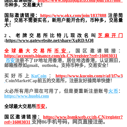
国区邀请链接：
https://www.topzhjdgxcb.com/join/1837888
币种多，交易量大！
国际邀请链接：
https://www.okx.com/join/1837888
注册简
单，交易不需要实名，新用户能开合约，
币种多，交易量
大！
2、老牌交易所比特儿现改名叫
芝麻开门
:
https://www.gatewebsite.net/share/XgRDAQ8
全球最大交易所
币安
，国区邀请链接：
https://accounts.binance.com/zh-CN/register?ref=16003031
币安
注册不了IP地址用香港，居住地
选香港，认证照旧，
邮箱推荐如gmail、outlook。支持币种多，交易安全！
买好币上
KuCoin
：
https://www.kucoin.com/r/af/1f7w3
CoinMarketCap前五的交易所，注册友好操简单快捷！
火必所有用户现在可用了，但是要重新注册账号
火币
：
https://www.huobi.com
全球最大交易所
币安
，
国区邀请链接：
https://www.bsmkweb.cc/zh-CN/register?
支持86手机号码，网页直接注册。
ref=16003031