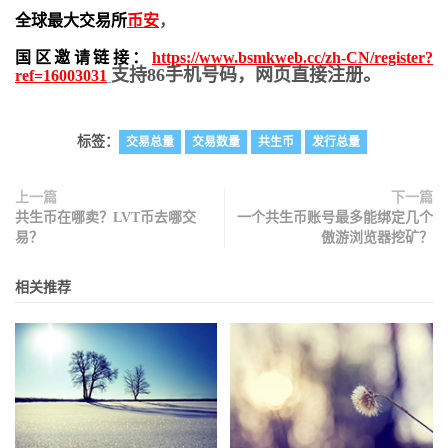
全球最大交易所
币安
，
国区邀请链接：
https://www.bsmkweb.cc/zh-CN/register?
支持86手机号码，网页直接注册。
ref=16003031
标签：
交易总量
交易数量
共生币
发行总量
上一篇
下一篇
共生币在哪卖？LVT币去哪交
一个共生币账号最多能绑定几个
易？
傲游浏览器挖矿？
相关推荐