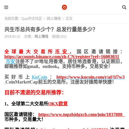
当前位置：
Quai中文社区
>
网上赚钱
>
正文
共生币总共有多少个？总发行量是多少？
2018-01-31
分类：
网上赚钱
阅读(161)
全球最大交易所
币安
，国区邀请链接：
https://accounts.binance.com/zh-CN/register?ref=16003031
币安
注册不了IP地址用香港，居住地
选香港，认证照旧，
邮箱推荐如gmail、outlook。支持币种多，交易安全！
买好币上
KuCoin
：
https://www.kucoin.com/r/af/1f7w3
CoinMarketCap前五的交易所，注册友好操简单快捷！
目前不清退的交易所推荐：
1、全球第二大交易所
OKX欧意
国区邀请链接：
https://www.topzhjdgxcb.com/join/1837888
币种多，交易量大！