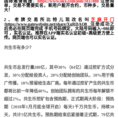
国际邀请链接：
https://www.okx.com/join/1837888
注册简
单，交易不需要实名，新用户能开合约，
币种多，交易量
大！
2、老牌交易所比特儿现改名叫
芝麻开门
:
https://www.gatewebsite.net/share/XgRDAQ8
注册成功之
后务必在网页端完成 手机号码绑定，大陆号码输入+086即
可 ，实名认证。推荐在APP端实名认证初级+高级更方便上
传。网页端也可以实名认证。
共生币有多少？
共生币总发行量280亿，其中30%（84亿）通过挖矿方式分
发，30%分配给投资人，20%分配给创始团队，10%用于推
广传播，10%预留给生态厂商。每年通过挖矿产生的共生币
都将比前一年降低40%。创始团队拥有的共生币每年解锁不
超过2%。共生币挖矿包含预热期、正式期两大阶段：预热
期（2018年1月月底全球开启）每天1千万共生币，持续50
天，共计5亿共生币。预热期结束后紧接着正式期，79亿共