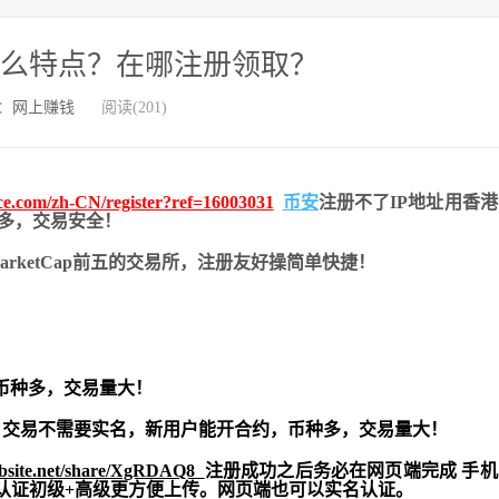
什么特点？在哪注册领取？
：
网上赚钱
阅读(201)
nce.com/zh-CN/register?ref=16003031
币安
注册不了IP地址用香
币种多，交易安全！
nMarketCap前五的交易所，注册友好操简单快捷！
币种多，交易量大！
交易不需要实名，新用户能开合约，
币种多，交易量大！
ebsite.net/share/XgRDAQ8
注册成功之后务必在网页端完成 手
实名认证初级+高级更方便上传。网页端也可以实名认证。