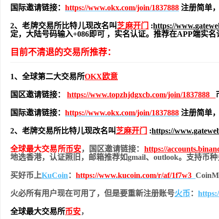
国际邀请链接：
https://www.okx.com/join/1837888
注册简单，
2、老牌交易所比特儿现改名叫
芝麻开门
:
https://www.gatew
定，大陆号码输入+086即可 ，实名认证。推荐在APP端
目前不清退的交易所推荐：
1、全球第二大交易所
OKX欧意
国区邀请链接：
https://www.topzhjdgxcb.com/join/1837888
国际邀请链接：
https://www.okx.com/join/1837888
注册简单，
2、老牌交易所比特儿现改名叫
芝麻开门
:
https://www.gatewe
全球最大交易所
币安
，国区邀请链接：
https://accounts.bina
地
选香港，认证照旧，
邮箱推荐如gmail、outlook。支持
买好币上
KuCoin
：
https://www.kucoin.com/r/af/1f7w3
Coi
火必所有用户现在可用了，但是要重新注册账号
火币
：
https
全球最大交易所
币安
，