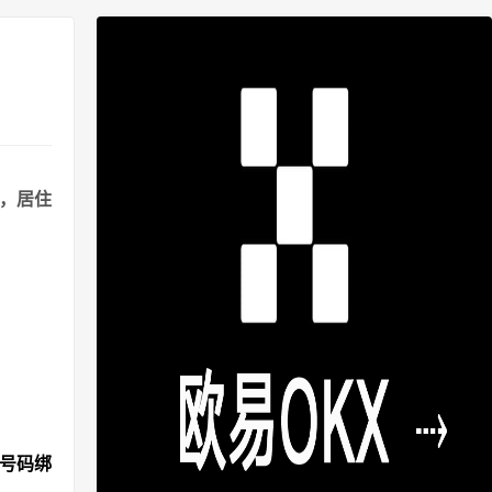
港，居住
机号码绑