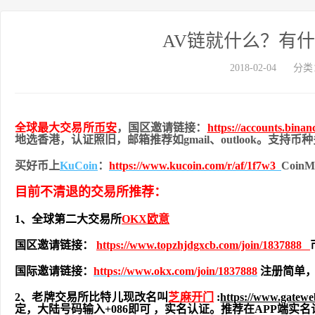
AV链就什么？有
2018-02-04
分类
全球最大交易所
币安
，国区邀请链接：
https://accounts.bina
地
选香港，认证照旧，
邮箱推荐如gmail、outlook。支持
买好币上
KuCoin
：
https://www.kucoin.com/r/af/1f7w3
Coi
目前不清退的交易所推荐：
1、全球第二大交易所
OKX欧意
国区邀请链接：
https://www.topzhjdgxcb.com/join/1837888
国际邀请链接：
https://www.okx.com/join/1837888
注册简单，
2、老牌交易所比特儿现改名叫
芝麻开门
:
https://www.gatew
定，大陆号码输入+086即可 ，实名认证。推荐在APP端