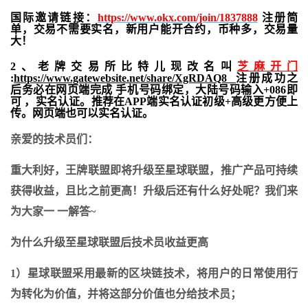
国际邀请链接：
https://www.okx.com/join/1837888
注册简
单，交易不需要实名，新用户能开合约，
币种多，交易量
大！
2、老牌交易所比特儿现改名叫
芝麻开门
:
https://www.gatewebsite.net/share/XgRDAQ8
注册成功之
后务必在网页端完成 手机号码绑定，大陆号码输入+086即
可 ，实名认证。推荐在APP端实名认证初级+高级更方便上
传。网页端也可以实名认证。
亲爱的技术员们：
重大利好，王牌联盟即将升级至星球联盟，推广产品可持续
获得收益，且比之前更高！
升级后还有什么好处呢？我们来
为大家一 一解答~
为什么升级至星球联盟后技术员
收益更高
1）星球联盟采用最新的区块链技术，将用户的日常使用行
为转化为价值，并将这部分价值也分给技术员；