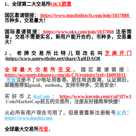
1、全球第二大交易所
OKX欧意
国区邀请链接：
https://www.topzhjdgxcb.com/join/1837888
币种多，交易量大！
国际邀请链接：
https://www.okx.com/join/1837888
注册简
单，交易不需要实名，新用户能开合约，
币种多，交易量
大！
2、老牌交易所比特儿现改名叫
芝麻开门
:
https://www.gatewebsite.net/share/XgRDAQ8
全球最大交易所
币安
，国区邀请链接：
https://accounts.binance.com/zh-CN/register?ref=16003031
币安
注册不了IP地址用香港，居住地
选香港，认证照旧，
邮箱推荐如gmail、outlook。支持币种多，交易安全！
买好币上
KuCoin
：
https://www.kucoin.com/r/af/1f7w3
CoinMarketCap前五的交易所，注册友好操简单快捷！
火必所有用户现在可用了，但是要重新注册账号
火币
：
https://www.huobi.com
全球最大交易所
币安
，