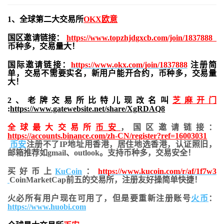
1、全球第二大交易所
OKX欧意
国区邀请链接：
https://www.topzhjdgxcb.com/join/1837888
币种多，交易量大！
国际邀请链接：
https://www.okx.com/join/1837888
注册简
单，交易不需要实名，新用户能开合约，
币种多，交易量
大！
2、老牌交易所比特儿现改名叫
芝麻开门
:
https://www.gatewebsite.net/share/XgRDAQ8
全球最大交易所
币安
，国区邀请链接：
https://accounts.binance.com/zh-CN/register?ref=16003031
币安
注册不了IP地址用香港，居住地
选香港，认证照旧，
邮箱推荐如gmail、outlook。支持币种多，交易安全！
买好币上
KuCoin
：
https://www.kucoin.com/r/af/1f7w3
CoinMarketCap前五的交易所，注册友好操简单快捷！
火必所有用户现在可用了，但是要重新注册账号
火币
：
https://www.huobi.com