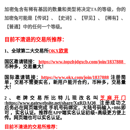
加密兔含有稀有基因的数量和类型将决定TA的等级，你的
加密兔可能是【传说】、【史诗】、【罕见】、【稀有】、
【普通】中的任何一个等级。
目前不清退的交易所推荐：
1、全球第二大交易所
OKX欧意
国区邀请链接：
https://www.topzhjdgxcb.com/join/1837888
币种多，交易量大！
国际邀请链接：
https://www.okx.com/join/1837888
注册简
单，交易不需要实名，新用户能开合约，
币种多，交易量
大！
2、老牌交易所比特儿现改名叫
芝麻开门
:
https://www.gatewebsite.net/share/XgRDAQ8
注册成功之
后务必在网页端完成 手机号码绑定，大陆号码输入+086即
可 ，实名认证。推荐在APP端实名认证初级+高级更方便上
传。网页端也可以实名认证。
目前不清退的交易所推荐：