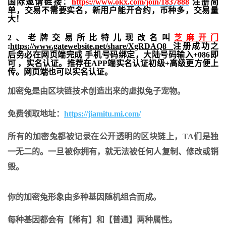
国际邀请链接：
https://www.okx.com/join/1837888
注册简
单，交易不需要实名，新用户能开合约，
币种多，交易量
大！
2、老牌交易所比特儿现改名叫
芝麻开门
:
https://www.gatewebsite.net/share/XgRDAQ8
注册成功之
后务必在网页端完成 手机号码绑定，大陆号码输入+086即
可 ，实名认证。推荐在APP端实名认证初级+高级更方便上
传。网页端也可以实名认证。
加密兔是由区块链技术创造出来的虚拟兔子宠物。
免费领取地址：
https://jiamitu.mi.com/
所有的加密兔都被记录在公开透明的区块链上，TA们是独
一无二的。一旦被你拥有，就无法被任何人复制、修改或销
毁。
你的加密兔形象由多种基因随机组合而成。
每种基因都会有【稀有】和【普通】两种属性。