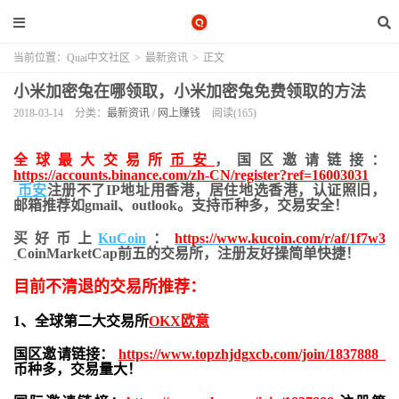
当前位置：
Quai中文社区
>
最新资讯
>
正文
小米加密兔在哪领取，小米加密兔免费领取的方法
2018-03-14
分类：
最新资讯
/
网上赚钱
阅读(165)
全球最大交易所
币安
，国区邀请链接：
https://accounts.binance.com/zh-CN/register?ref=16003031
币安
注册不了IP地址用香港，居住地
选香港，认证照旧，
邮箱推荐如gmail、outlook。支持币种多，交易安全！
买好币上
KuCoin
：
https://www.kucoin.com/r/af/1f7w3
CoinMarketCap前五的交易所，注册友好操简单快捷！
目前不清退的交易所推荐：
1、全球第二大交易所
OKX欧意
国区邀请链接：
https://www.topzhjdgxcb.com/join/1837888
币种多，交易量大！