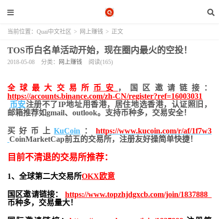
当前位置：
Quai中文社区
>
网上赚钱
>
正文
TOS币白名单活动开始，现在圈内最火的空投！
2018-05-08
分类：
网上赚钱
阅读(165)
全球最大交易所
币安
，国区邀请链接：
https://accounts.binance.com/zh-CN/register?ref=16003031
币安
注册不了IP地址用香港，居住地
选香港，认证照旧，
邮箱推荐如gmail、outlook。支持币种多，交易安全！
买好币上
KuCoin
：
https://www.kucoin.com/r/af/1f7w3
CoinMarketCap前五的交易所，注册友好操简单快捷！
目前不清退的交易所推荐：
1、全球第二大交易所
OKX欧意
国区邀请链接：
https://www.topzhjdgxcb.com/join/1837888
币种多，交易量大！