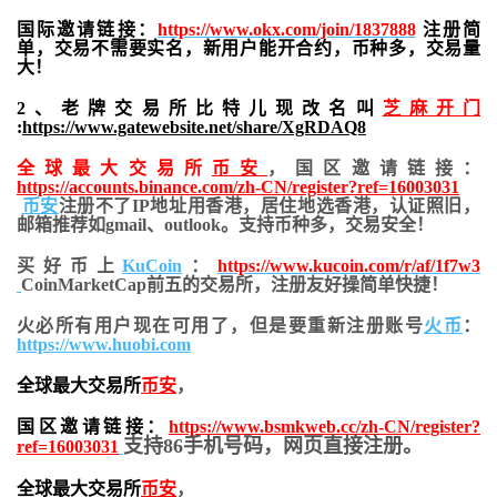
国际邀请链接：
https://www.okx.com/join/1837888
注册简
单，交易不需要实名，新用户能开合约，
币种多，交易量
大！
2、老牌交易所比特儿现改名叫
芝麻开门
:
https://www.gatewebsite.net/share/XgRDAQ8
全球最大交易所
币安
，国区邀请链接：
https://accounts.binance.com/zh-CN/register?ref=16003031
币安
注册不了IP地址用香港，居住地
选香港，认证照旧，
邮箱推荐如gmail、outlook。支持币种多，交易安全！
买好币上
KuCoin
：
https://www.kucoin.com/r/af/1f7w3
CoinMarketCap前五的交易所，注册友好操简单快捷！
火必所有用户现在可用了，但是要重新注册账号
火币
：
https://www.huobi.com
全球最大交易所
币安
，
国区邀请链接：
https://www.bsmkweb.cc/zh-CN/register?
支持86手机号码，网页直接注册。
ref=16003031
全球最大交易所
币安
，