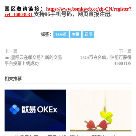
国区邀请链接：
https://www.bsmkweb.cc/zh-CN/register?
支持86手机号码，网页直接注册。
ref=16003031
标签：
TOS币
空投
送币
上一篇
下一篇
imt星际云在哪交易？新的交易
TOS币白名单，注册可获得
平台投票上线成功
1000TOS
相关推荐