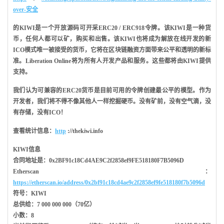
over-安全
的
KIWI
是一个开放源码可开采ERC20 / ERC918令牌。该
KIWI
是一种货
币，任何人都可以矿，购买和出售。该
KIWI
也将成为解放在线开发的新
ICO模式唯一被接受的货币，它将在区块链融资方面带来公平和透明的新标
准。Liberation Online将为所有人开发产品和服务。这些都将由
KIWI
提供
支持。
我们认为可兼容的ERC20货币是目前可用的令牌创建最公平的模型。作为
开发者，我们将不得不像其他人一样挖掘硬币。没有矿前，没有空气滴，没
有存储，没有ICO！
查看统计信息：
http
://thekiwi.info
KIWI信息
合同地址是：0x2BF91c18Cd4AE9C2f2858ef9FE518180F7B5096D
Etherscan：
https://etherscan.io/address/0x2bf91c18cd4ae9c2f2858ef9fe518180f7b5096d
符号：KIWI
总供给：7 000 000 000（70亿）
小数：8