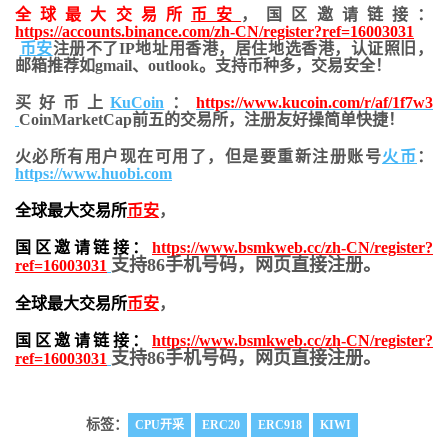
全球最大交易所
币安
，国区邀请链接：
https://accounts.binance.com/zh-CN/register?ref=16003031
币安
注册不了IP地址用香港，居住地
选香港，认证照旧，
邮箱推荐如gmail、outlook。支持币种多，交易安全！
买好币上
KuCoin
：
https://www.kucoin.com/r/af/1f7w3
CoinMarketCap前五的交易所，注册友好操简单快捷！
火必所有用户现在可用了，但是要重新注册账号
火币
：
https://www.huobi.com
全球最大交易所
币安
，
国区邀请链接：
https://www.bsmkweb.cc/zh-CN/register?
支持86手机号码，网页直接注册。
ref=16003031
全球最大交易所
币安
，
国区邀请链接：
https://www.bsmkweb.cc/zh-CN/register?
支持86手机号码，网页直接注册。
ref=16003031
标签：
CPU开采
ERC20
ERC918
KIWI