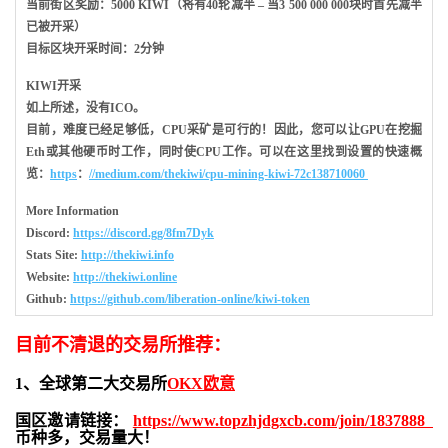
当前街区奖励：5000 KIWI（将有40轮减半 – 当3 500 000 000块时首先减半
已被开采）
目标区块开采时间：2分钟
KIWI开采
如上所述，没有ICO。
目前，难度已经足够低，CPU采矿是可行的！因此，您可以让GPU在挖掘
Eth或其他硬币时工作，同时使CPU工作。可以在这里找到设置的快速概
览：
https
：
//medium.com/thekiwi/cpu-mining-kiwi-72c138710060
More Information
Discord:
https://discord.gg/8fm7Dyk
Stats Site:
http://thekiwi.info
Website:
http://thekiwi.online
Github:
https://github.com/liberation-online/kiwi-token
目前不清退的交易所推荐：
1、全球第二大交易所
OKX欧意
国区邀请链接：
https://www.topzhjdgxcb.com/join/1837888
币种多，交易量大！