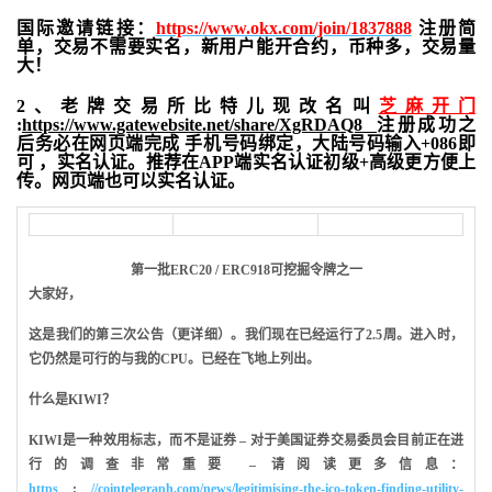
国际邀请链接：
https://www.okx.com/join/1837888
注册简
单，交易不需要实名，新用户能开合约，
币种多，交易量
大！
2、老牌交易所比特儿现改名叫
芝麻开门
:
https://www.gatewebsite.net/share/XgRDAQ8
注册成功之
后务必在网页端完成 手机号码绑定，大陆号码输入+086即
可 ，实名认证。推荐在APP端实名认证初级+高级更方便上
传。网页端也可以实名认证。
第一批ERC20 / ERC918可挖掘令牌之一
大家好，
这是我们的第三次公告（更详细）。我们现在已经运行了2.5周。进入时，
它仍然是可行的与我的CPU。已经在飞地上列出。
什么是KIWI？
KIWI
是一种效用标志，而不是证券 – 对于美国证券交易委员会目前正在进
行的调查非常重要 – 请阅读更多信息：
https
:
//cointelegraph.com/news/legitimising-the-ico-token-finding-utility-