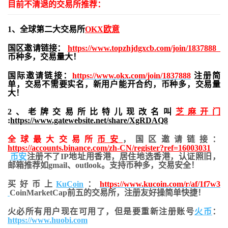
目前不清退的交易所推荐：
1、全球第二大交易所
OKX欧意
国区邀请链接：
https://www.topzhjdgxcb.com/join/1837888
币种多，交易量大！
国际邀请链接：
https://www.okx.com/join/1837888
注册简
单，交易不需要实名，新用户能开合约，
币种多，交易量
大！
2、老牌交易所比特儿现改名叫
芝麻开门
:
https://www.gatewebsite.net/share/XgRDAQ8
全球最大交易所
币安
，国区邀请链接：
https://accounts.binance.com/zh-CN/register?ref=16003031
币安
注册不了IP地址用香港，居住地
选香港，认证照旧，
邮箱推荐如gmail、outlook。支持币种多，交易安全！
买好币上
KuCoin
：
https://www.kucoin.com/r/af/1f7w3
CoinMarketCap前五的交易所，注册友好操简单快捷！
火必所有用户现在可用了，但是要重新注册账号
火币
：
https://www.huobi.com