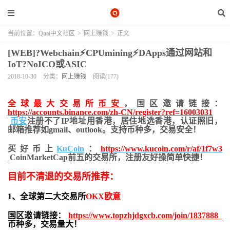
当前位置：
Quai中文社区
>
网上赚钱
>
正文
[WEB]?Webchain⚡️CPUmining⚡️DApps通过网站和
IoT?NoICO或ASIC
2018-10-30
分类：
网上赚钱
阅读(177)
全球最大交易所
币安
，国区邀请链接：
https://accounts.binance.com/zh-CN/register?ref=16003031
币安
注册不了IP地址用香港，居住地
选香港，认证照旧，
邮箱推荐如gmail、outlook。支持币种多，交易安全！
买好币上
KuCoin
：
https://www.kucoin.com/r/af/1f7w3
CoinMarketCap前五的交易所，注册友好操简单快捷！
目前不清退的交易所推荐：
1、全球第二大交易所
OKX欧意
国区邀请链接：
https://www.topzhjdgxcb.com/join/1837888
币种多，交易量大！