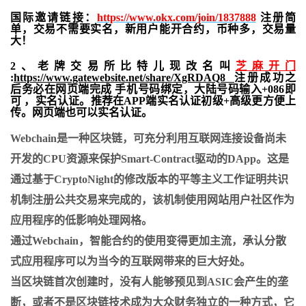
国际邀请链接：
https://www.okx.com/join/1837888
注册简
单，交易不需要实名，新用户能开合约，
币种多，交易量
大！
2、老牌交易所比特儿现改名叫
芝麻开门
:
https://www.gatewebsite.net/share/XgRDAQ8
注册成功之
后务必在网页端完成 手机号码绑定，大陆号码输入+086即
可 ，实名认证。推荐在APP端实名认证初级+高级更方便上
传。网页端也可以实名认证。
Webchain是一种区块链，可充分利用互联网连接设备尚未
开发的CPU资源来保护Smart-Contract驱动的DApp。这是
通过基于CryptoNight的修改版本的平等主义工作证明共识
机制注册公共交易来完成的，该机制使用网站用户社区作为
应用程序的低影响处理网格。
通过Webchain，智能合约的使用变得更加主流，承认分散
式应用程序可以为当今的互联网带来的巨大好处。
当区块链首次创建时，没有人能够预见到ASIC会产生的垄
断，或者不是区块链技术成为大众财务独立的一种方式，它