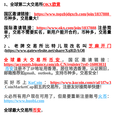
1、全球第二大交易所
OKX欧意
国区邀请链接：
https://www.topzhjdgxcb.com/join/1837888
币种多，交易量大！
国际邀请链接：
https://www.okx.com/join/1837888
注册简
单，交易不需要实名，新用户能开合约，
币种多，交易量
大！
2、老牌交易所比特儿现改名叫
芝麻开门
:
https://www.gatewebsite.net/share/XgRDAQ8
全球最大交易所
币安
，国区邀请链接：
https://accounts.binance.com/zh-CN/register?ref=16003031
币安
注册不了IP地址用香港，居住地
选香港，认证照旧，
邮箱推荐如gmail、outlook。支持币种多，交易安全！
买好币上
KuCoin
：
https://www.kucoin.com/r/af/1f7w3
CoinMarketCap前五的交易所，注册友好操简单快捷！
火必所有用户现在可用了，但是要重新注册账号
火币
：
https://www.huobi.com
全球最大交易所
币安
，