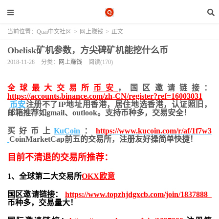
当前位置：
Quai中文社区
>
网上赚钱
>
正文
Obelisk矿机参数，方尖碑矿机能挖什么币
2018-11-28
分类：
网上赚钱
阅读(170)
全球最大交易所
币安
，国区邀请链接：
https://accounts.binance.com/zh-CN/register?ref=16003031
币安
注册不了IP地址用香港，居住地
选香港，认证照旧，
邮箱推荐如gmail、outlook。支持币种多，交易安全！
买好币上
KuCoin
：
https://www.kucoin.com/r/af/1f7w3
CoinMarketCap前五的交易所，注册友好操简单快捷！
目前不清退的交易所推荐：
1、全球第二大交易所
OKX欧意
国区邀请链接：
https://www.topzhjdgxcb.com/join/1837888
币种多，交易量大！