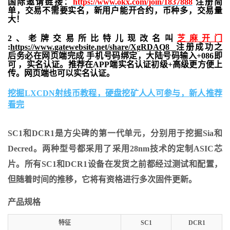
国际邀请链接：
https://www.okx.com/join/1837888
注册简
单，交易不需要实名，新用户能开合约，
币种多，交易量
大！
2、老牌交易所比特儿现改名叫
芝麻开门
:
https://www.gatewebsite.net/share/XgRDAQ8
注册成功之
后务必在网页端完成 手机号码绑定，大陆号码输入+086即
可 ，实名认证。推荐在APP端实名认证初级+高级更方便上
传。网页端也可以实名认证。
挖掘LXCDN射线币教程，硬盘挖矿人人可参与，新人推荐
看完
SC1和DCR1是方尖碑的第一代单元，分别用于挖掘Sia和
Decred。两种型号都采用了采用28nm技术的定制ASIC芯
片。所有SC1和DCR1设备在发货之前都经过测试和配置，
但随着时间的推移，它将有资格进行多次固件更新。
产品规格
特征
SC1
DCR1