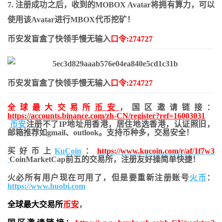
7. 注册成功之后，收到的MOBOX Avatar将拥有算力，可以
使用该Avatar进行MBOX代币挖矿！
币安发盲盒了快领手慢无输入
口令:274727
币安发盲盒了快领手慢无输入
口令:274727
全球最大交易所
币安
，国区邀请链接：
https://accounts.binance.com/zh-CN/register?ref=16003031
币安
注册不了IP地址用香港，居住地
选香港，认证照旧，
邮箱推荐如gmail、outlook。支持币种多，交易安全！
买好币上
KuCoin
：
https://www.kucoin.com/r/af/1f7w3
CoinMarketCap前五的交易所，注册友好操简单快捷！
火必所有用户现在可用了，但是要重新注册账号
火币
：
https://www.huobi.com
全球最大交易所
币安
，