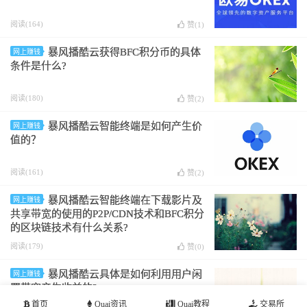
阅读(164)
赞(
1
)
暴风播酷云获得BFC积分币的具体
网上赚钱
条件是什么?
阅读(180)
赞(
2
)
暴风播酷云智能终端是如何产生价
网上赚钱
值的？
阅读(161)
赞(
2
)
暴风播酷云智能终端在下载影片及
网上赚钱
共享带宽的使用的P2P/CDN技术和BFC积分
的区块链技术有什么关系?
阅读(179)
赞(
0
)
暴风播酷云具体是如何利用用户闲
网上赚钱
置带宽产生收益的?
首页
Quai资讯
Quai教程
交易所