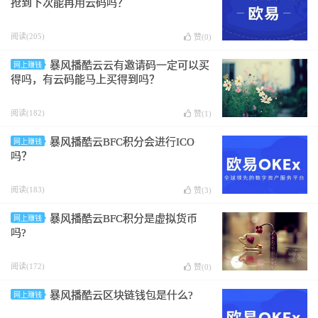
抢到下次能再用云码吗？
阅读(205)
赞(
0
)
暴风播酷云云有邀请码一定可以买
网上赚钱
得吗，有云码能马上买得到吗？
阅读(182)
赞(
1
)
暴风播酷云BFC积分会进行ICO
网上赚钱
吗？
阅读(183)
赞(
3
)
暴风播酷云BFC积分是虚拟货币
网上赚钱
吗?
阅读(172)
赞(
0
)
暴风播酷云区块链钱包是什么?
网上赚钱