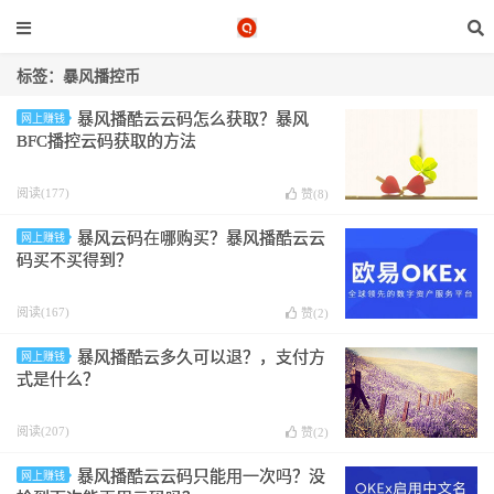
标签：暴风播控币
暴风播酷云云码怎么获取？暴风
网上赚钱
BFC播控云码获取的方法
阅读(177)
赞(
8
)
暴风云码在哪购买？暴风播酷云云
网上赚钱
码买不买得到？
阅读(167)
赞(
2
)
暴风播酷云多久可以退？，支付方
网上赚钱
式是什么？
阅读(207)
赞(
2
)
暴风播酷云云码只能用一次吗？没
网上赚钱