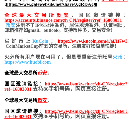
:
https://www.gatewebsite.net/share/XgRDAQ8
全球最大交易所
币安
，国区邀请链接：
https://accounts.binance.com/zh-CN/register?ref=16003031
币安
注册不了IP地址用香港，居住地
选香港，认证照旧，
邮箱推荐如gmail、outlook。支持币种多，交易安全！
买好币上
KuCoin
：
https://www.kucoin.com/r/af/1f7w3
CoinMarketCap前五的交易所，注册友好操简单快捷！
火必所有用户现在可用了，但是要重新注册账号
火币
：
https://www.huobi.com
全球最大交易所
币安
，
国区邀请链接：
https://www.bsmkweb.cc/zh-CN/register?
支持86手机号码，网页直接注册。
ref=16003031
全球最大交易所
币安
，
国区邀请链接：
https://www.bsmkweb.cc/zh-CN/register?
支持86手机号码，网页直接注册。
ref=16003031