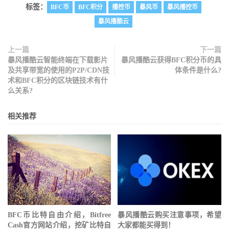
标签：
BFC币
BFC积分
播控币
暴风币
暴风播控币
暴风播酷云
上一篇
下一篇
暴风播酷云智能终端在下载影片
暴风播酷云获得BFC积分币的具
及共享带宽的使用的P2P/CDN技
体条件是什么?
术和BFC积分的区块链技术有什
么关系?
相关推荐
BFC币比特自由介绍，Bitfree
暴风播酷云购买注意事项，希望
Cash官方网站介绍，挖矿比特自
大家都能买得到！