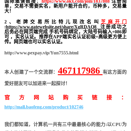
国际邀请链接：
https://www.okx.com/join/1837888
注册简
单，交易不需要实名，新用户能开合约，
币种多，交易量
大！
2、老牌交易所比特儿现改名叫
芝麻开门
:
https://www.gatewebsite.net/share/XgRDAQ8
注册成功之
后务必在网页端完成 手机号码绑定，大陆号码输入+086即
可 ，实名认证。推荐在APP端实名认证初级+高级更方便上
传。网页端也可以实名认证。
http://www.pexpay.vip/Yun7555.html
467117986
本人创建了一个交流群：
有这方面的
爱好朋友可以加进来一起探讨！
官方网站购买链接：
http://mall.baofeng.com/product/102746
我们都知道，计算机一共有三中最最核心的能力:以CPU为