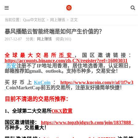
当前位置：
Quai中文社区
>
网上赚钱
>
正文
暴风播酷云智能终端是如何产生价值的？
2017-12-07
分类：
网上赚钱
阅读(161)
全球最大交易所
币安
，国区邀请链接：
https://accounts.binance.com/zh-CN/register?ref=16003031
币安
注册不了IP地址用香港，居住地
选香港，认证照旧，
邮箱推荐如gmail、outlook。支持币种多，交易安全！
买好币上
KuCoin
：
https://www.kucoin.com/r/af/1f7w3
CoinMarketCap前五的交易所，注册友好操简单快捷！
目前不清退的交易所推荐：
1、全球第二大交易所
OKX欧意
国区邀请链接：
https://www.topzhjdgxcb.com/join/1837888
币种多，交易量大！