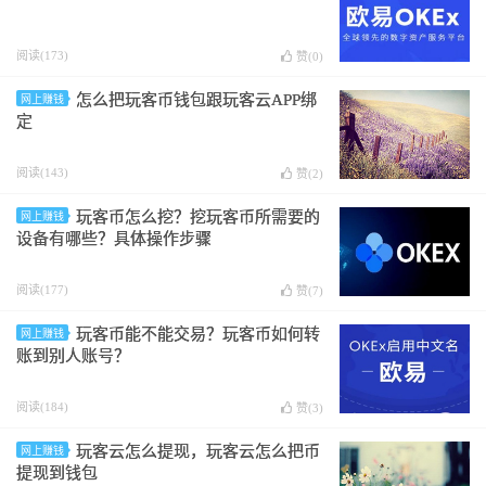
阅读(173)
赞(
0
)
怎么把玩客币钱包跟玩客云APP绑
网上赚钱
定
阅读(143)
赞(
2
)
玩客币怎么挖？挖玩客币所需要的
网上赚钱
设备有哪些？具体操作步骤
阅读(177)
赞(
7
)
玩客币能不能交易？玩客币如何转
网上赚钱
账到别人账号？
阅读(184)
赞(
3
)
玩客云怎么提现，玩客云怎么把币
网上赚钱
提现到钱包