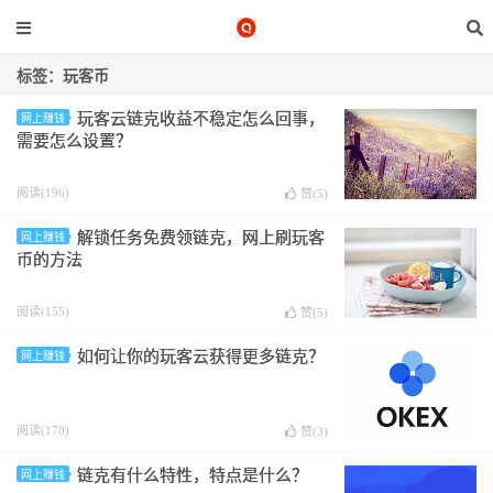
标签：玩客币
玩客云链克收益不稳定怎么回事，
网上赚钱
需要怎么设置？
阅读(196)
赞(
5
)
解锁任务免费领链克，网上刷玩客
网上赚钱
币的方法
阅读(155)
赞(
5
)
如何让你的玩客云获得更多链克？
网上赚钱
阅读(170)
赞(
3
)
链克有什么特性，特点是什么？
网上赚钱