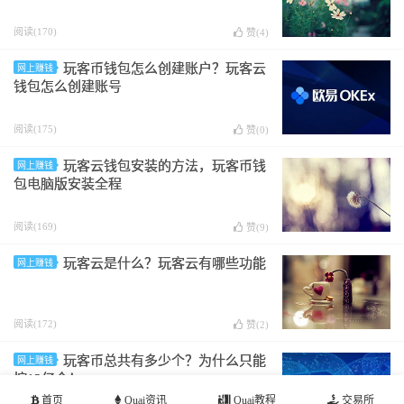
阅读(170)
赞(
4
)
玩客币钱包怎么创建账户？玩客云
网上赚钱
钱包怎么创建账号
阅读(175)
赞(
0
)
玩客云钱包安装的方法，玩客币钱
网上赚钱
包电脑版安装全程
阅读(169)
赞(
9
)
玩客云是什么？玩客云有哪些功能
网上赚钱
阅读(172)
赞(
2
)
玩客币总共有多少个？为什么只能
网上赚钱
挖12亿个！
首页
Quai资讯
Quai教程
交易所