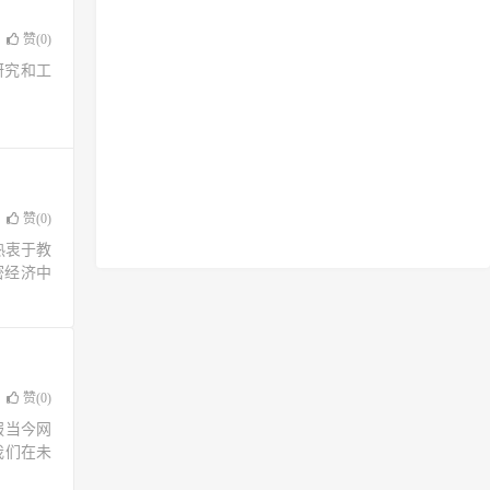
赞(
0
)
研究和工
赞(
0
)
们热衷于教
密经济中
赞(
0
)
服当今网
我们在未