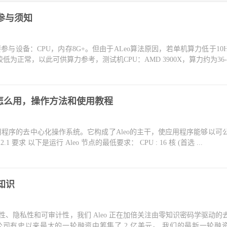
试池参与须知
，主要参与设备：CPU，内存8G+。但由于ALeo算法原因，若单机算力低于10
正常，以此可供算力参考，测试机CPU：AMD 3900X，算力约为36-4.
kOS怎么用，操作方法和使用教程
有应用程序的去中心化操作系统。它构成了Aleo的主干，使应用程序能够以可
 要求 以下是运行 Aleo 节点的最低要求： CPU : 16 核 (首选 ...
知识
展性、隐私性和可审计性，我们 Aleo 正在加倍关注由零知识密码学驱动的
公司有史以来最大的一轮融资中筹集了 2 亿美元。 我们的最新一轮融资由