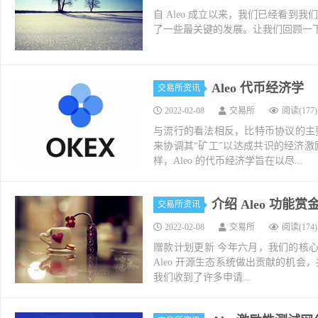
自 Aleo 成立以来，我们已经看到
了一些最关键的发展。让我们回顾一下我们最
Aleo 代币经济学
交易所资讯
2022-02-08
交易所
阅读(177)
与流行的看法相反，比特币协议的主
来协调其“矿工”以达成共识的经济
样，Aleo 的代币经济学旨在以尽...
介绍 Aleo 功能赏
交易所资讯
2022-02-08
交易所
阅读(174)
赠款计划更新 今年六月，我们的核心
Aleo 开源生态系统做出贡献的机
我们收到了许多申请...