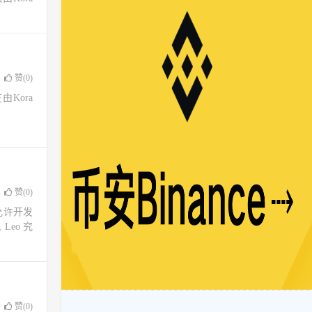
赞(
0
)
由Kora
赞(
0
)
允许开发
eo 究
赞(
0
)