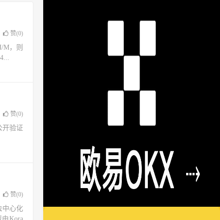
赞(
0
)
H/M，则
..
赞(
0
)
公开验证
赞(
0
)
去中心化
Kora