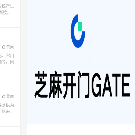
系统产生
务...
赞(
0
)
统。它用
有的。同
赞(
0
)
员提供为
动以来，