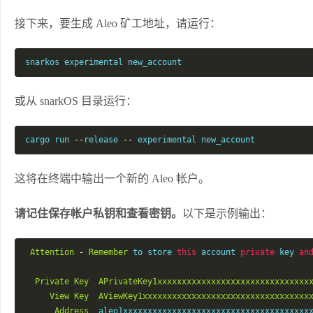
接下来，要生成 Aleo 矿工地址，请运行：
snarkos experimental new_account 
或从 snarkOS 目录运行：
cargo run 
--
release 
--
 experimental new_account
这将在终端中输出一个新的 Aleo 帐户。
请记住保存帐户私钥和查看密钥。
以下是示例输出：
Attention
-
Remember
 to store 
this
 account 
private
 key 
an
Private
Key
APrivateKey1xxxxxxxxxxxxxxxxxxxxxxxxxxxxxxx
View
Key
AViewKey1xxxxxxxxxxxxxxxxxxxxxxxxxxxxxxxxxx
Address
  aleo1xxxxxxxxxxxxxxxxxxxxxxxxxxxxxxxxxxxxxx