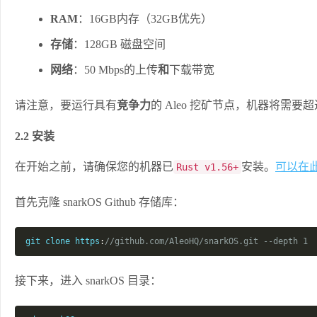
RAM
：16GB内存（32GB优先）
存储
：128GB 磁盘空间
网络
：50 Mbps的上传
和
下载带宽
请注意，要运行具有
竞争力
的 Aleo 挖矿节点，机器将需要
2.2 安装
在开始之前，请确保您的机器已
安装。
可以在此
Rust v1.56+
首先克隆 snarkOS Github 存储库：
git clone https
:
//github.com/AleoHQ/snarkOS.git --depth 1
接下来，进入 snarkOS 目录：