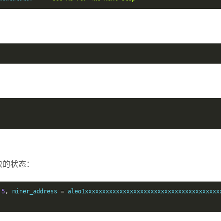
块的状态：
5
,
 miner_address 
=
 aleo1xxxxxxxxxxxxxxxxxxxxxxxxxxxxxxxxxxxxxxx