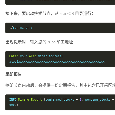
接下来，要启动挖掘节点，从 snarkOS 目录运行：
./
run
-
miner
.
sh
出现提示时，输入您的 Aleo 矿工地址：
Enter
 your 
Aleo
 miner address
:
aleo1xxxxxxxxxxxxxxxxxxxxxxxxxxxxxxxxxxxxxxxxxxxxxxxx
采矿报告
挖矿节点启动后，会提供一份定期报告，其中包含已开采区
INFO 
Mining
Report
(
confirmed_blocks 
=
1
,
 pending_blocks 
=
xxxx
)