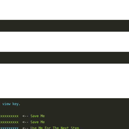
d
 view key
.
xxxxxxxxxx
<--
Save
Me
xxxxxxxxxx
<--
Save
Me
xxxxxxxxxx  
<--
Use
Me
For
The
Next
Step