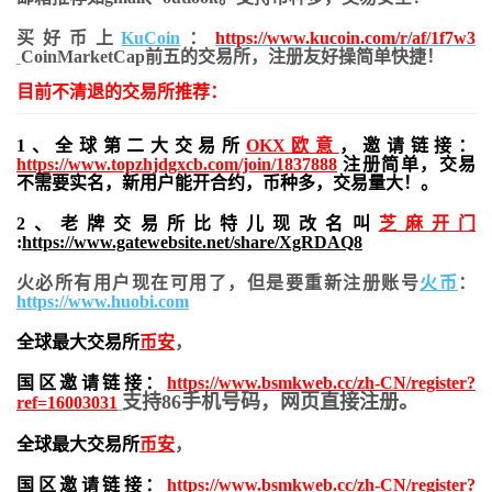
买好币上
KuCoin
：
https://www.kucoin.com/r/af/1f7w3
CoinMarketCap前五的交易所，注册友好操简单快捷！
目前不清退的交易所推荐：
1、全球第二大交易所
OKX欧意
，邀请链接：
https://www.topzhjdgxcb.com/join/1837888
注册简单，交易
不需要实名，新用户能开合约，币种多，交易量大！。
2、老牌交易所比特儿现改名叫
芝麻开门
:
https://www.gatewebsite.net/share/XgRDAQ8
火必所有用户现在可用了，但是要重新注册账号
火币
：
https://www.huobi.com
全球最大交易所
币安
，
国区邀请链接：
https://www.bsmkweb.cc/zh-CN/register?
支持86手机号码，网页直接注册。
ref=16003031
全球最大交易所
币安
，
国区邀请链接：
https://www.bsmkweb.cc/zh-CN/register?