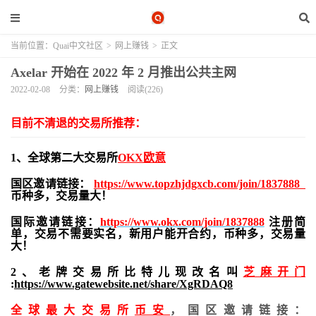
当前位置：
Quai中文社区
>
网上赚钱
>
正文
Axelar 开始在 2022 年 2 月推出公共主网
2022-02-08
分类：
网上赚钱
阅读(226)
目前不清退的交易所推荐：
1、全球第二大交易所
OKX欧意
国区邀请链接：
https://www.topzhjdgxcb.com/join/1837888
币种多，交易量大！
国际邀请链接：
https://www.okx.com/join/1837888
注册简
单，交易不需要实名，新用户能开合约，
币种多，交易量
大！
2、老牌交易所比特儿现改名叫
芝麻开门
:
https://www.gatewebsite.net/share/XgRDAQ8
全球最大交易所
币安
，国区邀请链接：