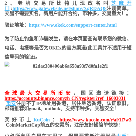
2、老牌交易所比特儿现改名叫
芝麻开
门
:
https://www.gatewebsite.net/share/XgRDAQ8
注册简单，
交易不需要实名，新用户能开合约，币种多，交易量大！。
验证地址：
https://www.okek.com/support-center.html
为了防止钓鱼和诈骗发生，请在本页面查询联系您的微信、
电话、电报等是否为OKEx的官方渠道(此工具并不适用于短
信号码的验证)。
全球最大交易所
币安
，国区邀请链接：
https://accounts.binance.com/zh-CN/register?ref=16003031
币安
注册不了IP地址用香港，居住地
选香港，认证照旧，
邮箱推荐如gmail、outlook。支持币种多，交易安全！
买好币上
KuCoin
：
https://www.kucoin.com/r/af/1f7w3
CoinMarketCap前五的交易所，注册友好操简单快捷！