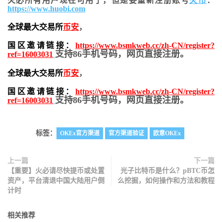
火必所有用户现在可用了，但是要重新注册账号
火币
：
https://www.huobi.com
全球最大交易所
币安
，
国区邀请链接：
https://www.bsmkweb.cc/zh-CN/register?
支持86手机号码，网页直接注册。
ref=16003031
全球最大交易所
币安
，
国区邀请链接：
https://www.bsmkweb.cc/zh-CN/register?
支持86手机号码，网页直接注册。
ref=16003031
标签：
OKEx官方渠道
官方渠道验证
欧意OKEx
上一篇
下一篇
【重要】火必请尽快提币或处置
光子比特币是什么？pBTC币怎
资产，平台清退中国大陆用户倒
么挖掘，如何操作和方法和教程
计时
相关推荐