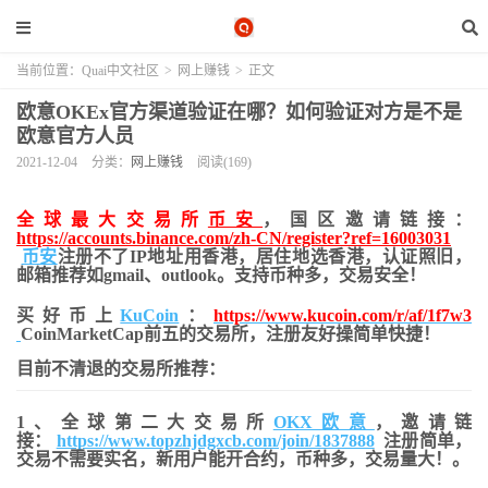
当前位置：
Quai中文社区
>
网上赚钱
>
正文
欧意OKEx官方渠道验证在哪？如何验证对方是不是
欧意官方人员
2021-12-04
分类：
网上赚钱
阅读(169)
全球最大交易所
币安
，国区邀请链接：
https://accounts.binance.com/zh-CN/register?ref=16003031
币安
注册不了IP地址用香港，居住地
选香港，认证照旧，
邮箱推荐如gmail、outlook。支持币种多，交易安全！
买好币上
KuCoin
：
https://www.kucoin.com/r/af/1f7w3
CoinMarketCap前五的交易所，注册友好操简单快捷！
目前不清退的交易所推荐：
1、全球第二大交易所
OKX欧意
，邀请链
接：
https://www.topzhjdgxcb.com/join/1837888
注册简单，
交易不需要实名，新用户能开合约，币种多，交易量大！。