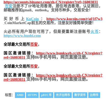
https://accounts.binance.com/zh-CN/register?ref=16003031
币安
注册不了IP地址用香港，居住地
选香港，认证照旧，
邮箱推荐如gmail、outlook。支持币种多，交易安全！
买好币上
KuCoin
：
https://www.kucoin.com/r/af/1f7w3
CoinMarketCap前五的交易所，注册友好操简单快捷！
火必所有用户现在可用了，但是要重新注册账号
火币
：
https://www.huobi.com
全球最大交易所
币安
，
国区邀请链接：
https://www.bsmkweb.cc/zh-CN/register?
支持86手机号码，网页直接注册。
ref=16003031
全球最大交易所
币安
，
国区邀请链接：
https://www.bsmkweb.cc/zh-CN/register?
支持86手机号码，网页直接注册。
ref=16003031
标签：
AMD
HTTPS
pBTC币
光子比特币
数字货币
比特币