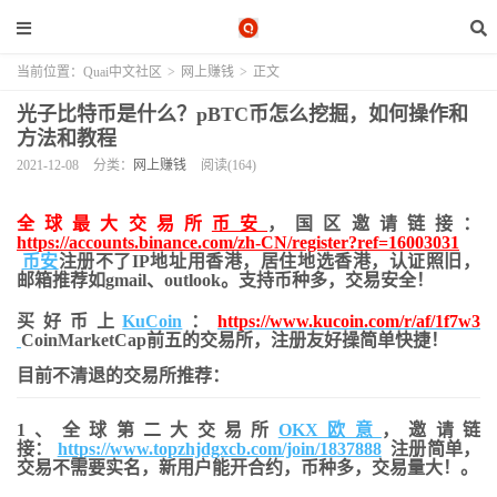
当前位置：
Quai中文社区
>
网上赚钱
>
正文
光子比特币是什么？pBTC币怎么挖掘，如何操作和
方法和教程
2021-12-08
分类：
网上赚钱
阅读(164)
全球最大交易所
币安
，国区邀请链接：
https://accounts.binance.com/zh-CN/register?ref=16003031
币安
注册不了IP地址用香港，居住地
选香港，认证照旧，
邮箱推荐如gmail、outlook。支持币种多，交易安全！
买好币上
KuCoin
：
https://www.kucoin.com/r/af/1f7w3
CoinMarketCap前五的交易所，注册友好操简单快捷！
目前不清退的交易所推荐：
1、全球第二大交易所
OKX欧意
，邀请链
接：
https://www.topzhjdgxcb.com/join/1837888
注册简单，
交易不需要实名，新用户能开合约，币种多，交易量大！。