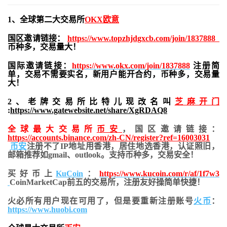
1、全球第二大交易所
OKX欧意
国区邀请链接：
https://www.topzhjdgxcb.com/join/1837888
币种多，交易量大！
国际邀请链接：
https://www.okx.com/join/1837888
注册简
单，交易不需要实名，新用户能开合约，
币种多，交易量
大！
2、老牌交易所比特儿现改名叫
芝麻开门
:
https://www.gatewebsite.net/share/XgRDAQ8
全球最大交易所
币安
，国区邀请链接：
https://accounts.binance.com/zh-CN/register?ref=16003031
币安
注册不了IP地址用香港，居住地
选香港，认证照旧，
邮箱推荐如gmail、outlook。支持币种多，交易安全！
买好币上
KuCoin
：
https://www.kucoin.com/r/af/1f7w3
CoinMarketCap前五的交易所，注册友好操简单快捷！
火必所有用户现在可用了，但是要重新注册账号
火币
：
https://www.huobi.com