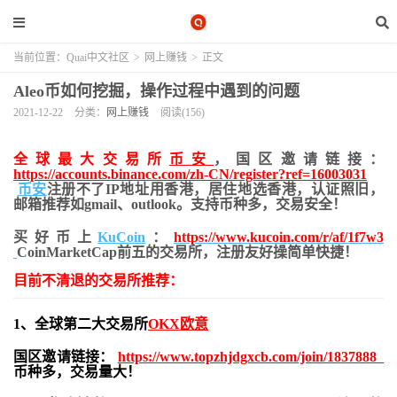
当前位置：
Quai中文社区
>
网上赚钱
>
正文
Aleo币如何挖掘，操作过程中遇到的问题
2021-12-22
分类：
网上赚钱
阅读(156)
全球最大交易所
币安
，国区邀请链接：
https://accounts.binance.com/zh-CN/register?ref=16003031
币安
注册不了IP地址用香港，居住地
选香港，认证照旧，
邮箱推荐如gmail、outlook。支持币种多，交易安全！
买好币上
KuCoin
：
https://www.kucoin.com/r/af/1f7w3
CoinMarketCap前五的交易所，注册友好操简单快捷！
目前不清退的交易所推荐：
1、全球第二大交易所
OKX欧意
国区邀请链接：
https://www.topzhjdgxcb.com/join/1837888
币种多，交易量大！