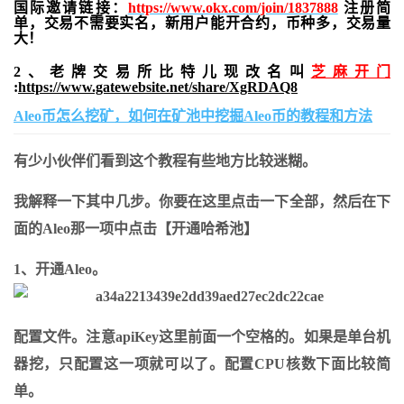
国际邀请链接：
https://www.okx.com/join/1837888
注册简
单，交易不需要实名，新用户能开合约，
币种多，交易量
大！
2、老牌交易所比特儿现改名叫
芝麻开门
:
https://www.gatewebsite.net/share/XgRDAQ8
Aleo币怎么挖矿，如何在矿池中挖掘Aleo币的教程和方法
有少小伙伴们看到这个教程有些地方比较迷糊。
我解释一下其中几步。你要在这里点击一下全部，然后在下
面的Aleo那一项中点击【开通哈希池】
1、开通Aleo。
配置文件。注意apiKey这里前面一个空格的。如果是单台机
器挖，只配置这一项就可以了。配置CPU核数下面比较简
单。