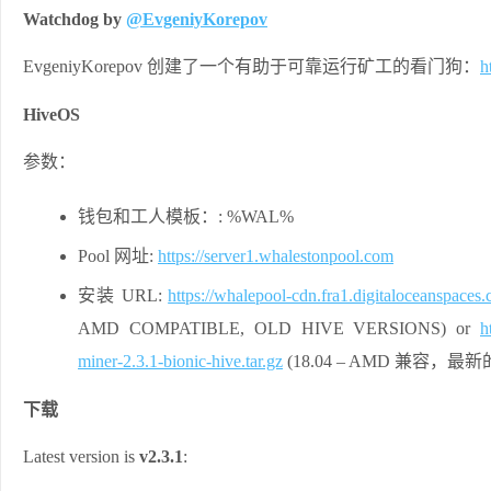
Watchdog by
@EvgeniyKorepov
EvgeniyKorepov 创建了一个有助于可靠运行矿工的看门狗：
h
HiveOS
参数：
钱包和工人模板：: %WAL%
Pool 网址:
https://server1.whalestonpool.com
安装 URL:
https://whalepool-cdn.fra1.digitaloceanspaces.
AMD COMPATIBLE, OLD HIVE VERSIONS) or
h
miner-2.3.1-bionic-hive.tar.gz
(18.04 – AMD 兼容，最新
下载
Latest version is
v2.3.1
: