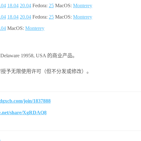
.04
18.04
20.04
Fedora:
25
MacOS:
Monterey
.04
18.04
20.04
Fedora:
25
MacOS:
Monterey
.04
MacOS:
Monterey
wes, Delaware 19958, USA 的商业产品。
 Coin 时授予无限使用许可（但不分发或修改）。
jdgxcb.com/join/1837888
te.net/share/XgRDAQ8