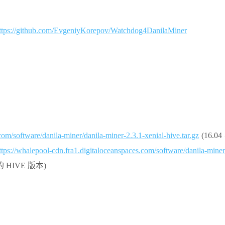
ttps://github.com/EvgeniyKorepov/Watchdog4DanilaMiner
com/software/danila-miner/danila-miner-2.3.1-xenial-hive.tar.gz
(16.04
ttps://whalepool-cdn.fra1.digitaloceanspaces.com/software/danila-miner
的 HIVE 版本)