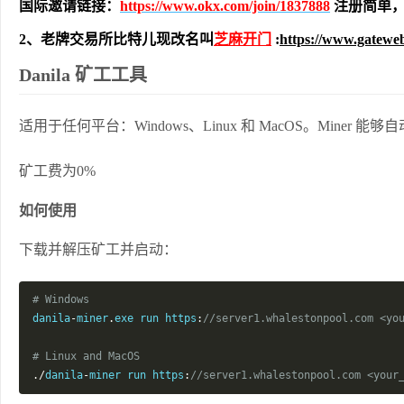
国际邀请链接：
https://www.okx.com/join/1837888
注册简单，
2、老牌交易所比特儿现改名叫
芝麻开门
:
https://www.gatewe
Danila 矿工工具
适用于任何平台：Windows、Linux 和 MacOS。Miner
矿工费为0%
如何使用
下载并解压矿工并启动：
# Windows
danila
-
miner
.
exe run https
:
//server1.whalestonpool.com 
<
yo
# Linux and MacOS
./
danila
-
miner run https
:
//server1.whalestonpool.com 
<
your