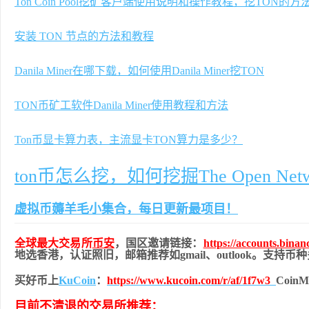
Ton Coin Pool挖矿客户端使用说明和操作教程，挖TON的方
安装 TON 节点的方法和教程
Danila Miner在哪下载，如何使用Danila Miner挖TON
TON币矿工软件Danila Miner使用教程和方法
Ton币显卡算力表，主流显卡TON算力是多少？
ton币怎么挖，如何挖掘The Open Net
虚拟币薅羊毛小集合，每日更新最项目！
全球最大交易所
币安
，国区邀请链接：
https://accounts.bina
地
选香港，认证照旧，
邮箱推荐如gmail、outlook。支持
买好币上
KuCoin
：
https://www.kucoin.com/r/af/1f7w3
Coi
目前不清退的交易所推荐：