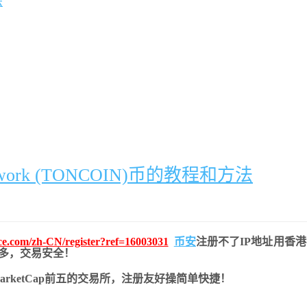
法
work (TONCOIN)币的教程和方法
nce.com/zh-CN/register?ref=16003031
币安
注册不了IP地址用香
币种多，交易安全！
nMarketCap前五的交易所，注册友好操简单快捷！