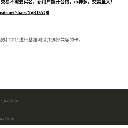
交易不需要实名，新用户能开合约，
币种多，交易量大！
bsite.net/share/XgRDAQ8
 能够自动对 GPU 进行基准测试并选择兼容的卡。
ur_wallet
>
_wallet
>