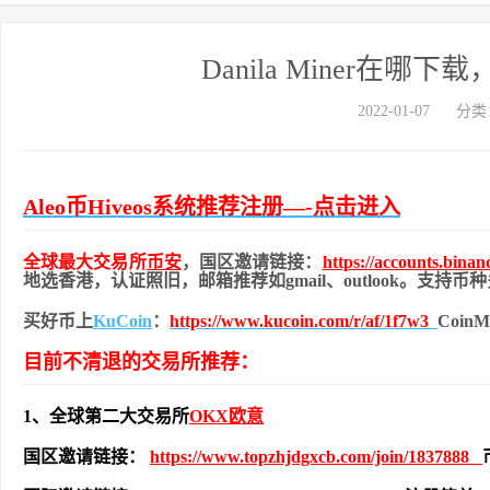
Danila Miner在哪下载
2022-01-07
分类
Aleo币Hiveos系统推荐注册—-点击进入
全球最大交易所
币安
，国区邀请链接：
https://accounts.bina
地
选香港，认证照旧，
邮箱推荐如gmail、outlook。支持
买好币上
KuCoin
：
https://www.kucoin.com/r/af/1f7w3
Coi
目前不清退的交易所推荐：
1、全球第二大交易所
OKX欧意
国区邀请链接：
https://www.topzhjdgxcb.com/join/1837888