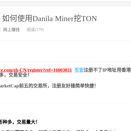
，如何使用Danila Miner挖TON
：
网上赚钱
阅读(179)
nce.com/zh-CN/register?ref=16003031
币安
注册不了IP地址用香
币种多，交易安全！
nMarketCap前五的交易所，注册友好操简单快捷！
币种多，交易量大！