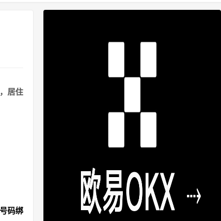
港，居住
机号码绑