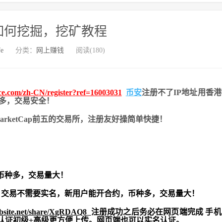
币如何挖掘，挖矿教程
fe
分类：
网上赚钱
阅读(180)
nce.com/zh-CN/register?ref=16003031
币安
注册不了IP地址用香
币种多，交易安全！
nMarketCap前五的交易所，注册友好操简单快捷！
币种多，交易量大！
交易不需要实名，新用户能开合约，
币种多，交易量大！
ebsite.net/share/XgRDAQ8
注册成功之后务必在网页端完成 手
实名认证初级+高级更方便上传。网页端也可以实名认证。