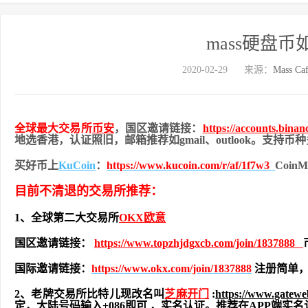
mass硬盘
2020-02-29
来源：
Mass Ca
全球最大交易所
币安
，国区邀请链接：
https://accounts.bina
地
选香港，认证照旧，
邮箱推荐如gmail、outlook。支持
买好币上
KuCoin
：
https://www.kucoin.com/r/af/1f7w3
Coi
目前不清退的交易所推荐：
1、全球第二大交易所
OKX欧意
国区邀请链接：
https://www.topzhjdgxcb.com/join/1837888
国际邀请链接：
https://www.okx.com/join/1837888
注册简单，
2、老牌交易所比特儿现改名叫
芝麻开门
:
https://www.gatew
定，大陆号码输入+086即可 ，实名认证。推荐在APP端