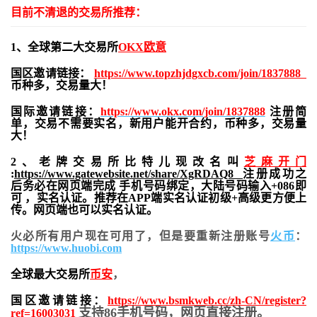
目前不清退的交易所推荐：
1、全球第二大交易所
OKX欧意
国区邀请链接：
https://www.topzhjdgxcb.com/join/1837888
币种多，交易量大！
国际邀请链接：
https://www.okx.com/join/1837888
注册简
单，交易不需要实名，新用户能开合约，
币种多，交易量
大！
2、老牌交易所比特儿现改名叫
芝麻开门
:
https://www.gatewebsite.net/share/XgRDAQ8
注册成功之
后务必在网页端完成 手机号码绑定，大陆号码输入+086即
可 ，实名认证。推荐在APP端实名认证初级+高级更方便上
传。网页端也可以实名认证。
火必所有用户现在可用了，但是要重新注册账号
火币
：
https://www.huobi.com
全球最大交易所
币安
，
国区邀请链接：
https://www.bsmkweb.cc/zh-CN/register?
支持86手机号码，网页直接注册。
ref=16003031