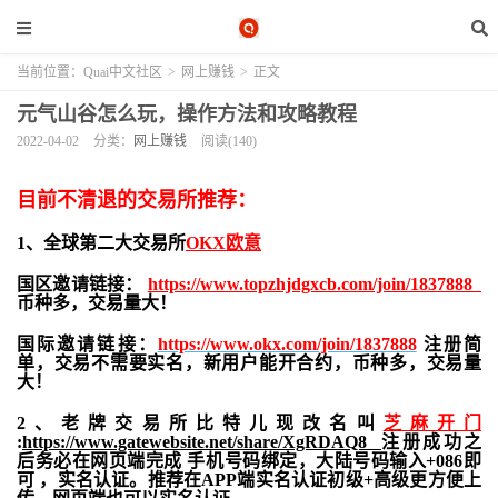
当前位置：
Quai中文社区
>
网上赚钱
>
正文
元气山谷怎么玩，操作方法和攻略教程
2022-04-02
分类：
网上赚钱
阅读(140)
目前不清退的交易所推荐：
1、全球第二大交易所
OKX欧意
国区邀请链接：
https://www.topzhjdgxcb.com/join/1837888
币种多，交易量大！
国际邀请链接：
https://www.okx.com/join/1837888
注册简
单，交易不需要实名，新用户能开合约，
币种多，交易量
大！
2、老牌交易所比特儿现改名叫
芝麻开门
:
https://www.gatewebsite.net/share/XgRDAQ8
注册成功之
后务必在网页端完成 手机号码绑定，大陆号码输入+086即
可 ，实名认证。推荐在APP端实名认证初级+高级更方便上