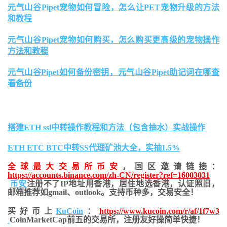
元气山谷Pipet宠物如何冒险，怎么让PET宠物升级的方法
和教程
元气山谷Pipet宠物如何购买，怎么购买更高级的宠物操作
方法和教程
元气山谷Pipet如何备份密钥，元气山谷Pipet助记词在哪查
看备份
搭建ETH ssl中转操作教程和方法（包含抽水）实战操作
ETH ETC BTC中转SS代理矿池大全，实抽1.5%
全球最大交易所
币安
，国区邀请链接：
https://accounts.binance.com/zh-CN/register?ref=16003031
币安
注册不了IP地址用香港，居住地
选香港，认证照旧，
邮箱推荐如gmail、outlook。支持币种多，交易安全！
买好币上
KuCoin
：
https://www.kucoin.com/r/af/1f7w3
CoinMarketCap前五的交易所，注册友好操简单快捷！