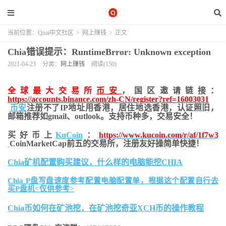
当前位置：
Quai中文社区
>
网上赚钱
>
正文
Chia错误提示：RuntimeBrror: Unknown exception
2021-04-23
分类：
网上赚钱
阅读(150)
全球最大交易所
币安
，国区邀请链接：
https://accounts.binance.com/zh-CN/register?ref=16003031
币安
注册不了IP地址用香港，居住地
选香港，认证照旧，
邮箱推荐如gmail、outlook。支持币种多，交易安全！
买好币上
KuCoin
：
https://www.kucoin.com/r/af/1f7w3
CoinMarketCap前五的交易所，注册友好操简单快捷！
Chia矿机配置购买建议，什么样的电脑能挖CHIA
Chia P盘写盘速度参考配置电脑配置单，根据这个配置自行去
买P盘机<仅供参考>
Chia币如何在矿池挖，在矿池挖奇亚XCH币的操作教程