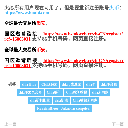
火必所有用户现在可用了，但是要重新注册账号
火币
：
https://www.huobi.com
全球最大交易所
币安
，
国区邀请链接：
https://www.bsmkweb.cc/zh-CN/register?
支持86手机号码，网页直接注册。
ref=16003031
全球最大交易所
币安
，
国区邀请链接：
https://www.bsmkweb.cc/zh-CN/register?
支持86手机号码，网页直接注册。
ref=16003031
标签：
chia linux
CHIA P盘
chia p盘速度
chia币
chia币交易
chia币怎么交易
Chia挖矿
Chia挖矿教程
chia未同步
chia矿机配置
chia矿池
Chia钱包未同步
RuntimeBrror: Unknown exception
上一篇
下一篇