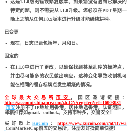
这是1.1.0版的错误修复版本。如果您没有遇到它解决的
特定问题，则不需要从1.1.0升级。您必须在PDT星期一
晚上之前从任何1.0.x版本进行升级才能继续耕种。
已变更
现在，日志记录包括年，月和日。
固定的
在1.1.0中进行了更改，以确保找到甚至乱序的标牌点，
并由尽可能多的农民做出响应。这种变化导致收割机可
能在相同的缓存标牌点发生颠簸的情况。
全球最大交易所
币安
，国区邀请链接：
https://accounts.binance.com/zh-CN/register?ref=16003031
币安
注册不了IP地址用香港，居住地
选香港，认证照旧，
邮箱推荐如gmail、outlook。支持币种多，交易安全！
买好币上
KuCoin
：
https://www.kucoin.com/r/af/1f7w3
CoinMarketCap前五的交易所，注册友好操简单快捷！