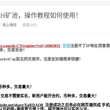
XCH矿池，操作教程如何使用！
：
网上赚钱
阅读(182)
nce.com/zh-CN/register?ref=16003031
币安
注册不了IP地址用香
币种多，交易安全！
nMarketCap前五的交易所，注册友好操简单快捷！
币种多，交易量大！
交易不需要实名，新用户能开合约，
币种多，交易量大！
ebsite.net/share/XgRDAQ8
注册成功之后务必在网页端完成 手
实名认证初级+高级更方便上传。网页端也可以实名认证。