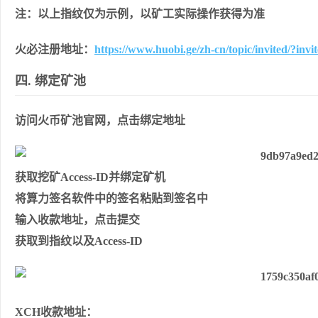
注：以上指纹仅为示例，以矿⼯实际操作获得为准
火必注册地址：
https://www.huobi.ge/zh-cn/topic/invited/?in
四. 绑定矿池
访问⽕币矿池官⽹，点击绑定地址
获取挖矿Access-ID并绑定矿机
将算⼒签名软件中的签名粘贴到签名中
输⼊收款地址，点击提交
获取到指纹以及Access-ID
XCH收款地址：