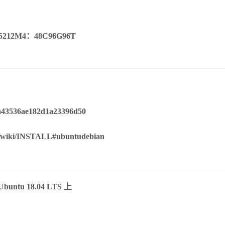
2M4：48C96G96T
n/wiki/INSTALL#ubuntudebian
tu 18.04 LTS 上