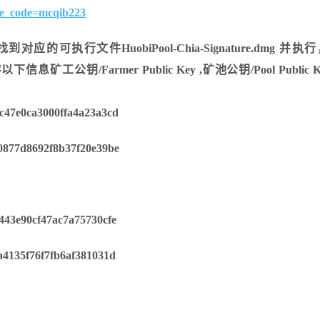
vite_code=mcqib223
 ，找到对应的可执⾏⽂件HuobiPool-Chia-Signature.dmg 并
矿⼯公钥/Farmer Public Key ,矿池公钥/Pool Public Ke