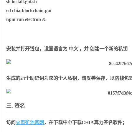
sh install-gui.sh
cd chia-blockchain-gui
npm run electron &
安装并打开钱包，设置语⾔为 中⽂ ，并 创建⼀个新的私钥
⽣成的24个助记词为您的个⼈私钥，请妥善保存，以防钱包
三. 签名
访问
⽕币矿池官⽹
，在下载中⼼下载CHIA算⼒签名软件；