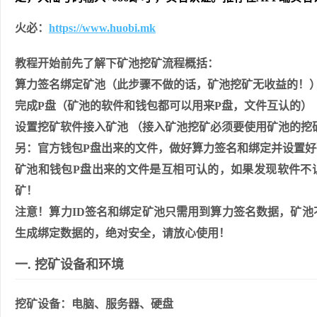
火必：
https://www.huobi.mk
教程开始前先了解下矿池挖矿流程概括：
算⼒签名绑定矿池（此步骤不做的话，矿池挖矿⽆收益的！
完成P盘（矿池的软件和钱包都可以⽤来P盘，⽂件互认的）
设置挖矿软件接⼊矿池 （接⼊矿池挖矿必须要使⽤矿池的挖
另：官⽅钱包P盘出来的⽂件，做好算⼒签名和绑定并设置
矿池和钱包P盘出来的⽂件是互相可认的，如果发现软件不
矿！
注意！算⼒ID签名和绑定矿池只需⽤到算⼒签名数据，矿
⽣成绑定数据的，绝对安全，请放⼼使⽤！
⼀. 挖矿设备和环境
挖矿设备：电脑、服务器、硬盘