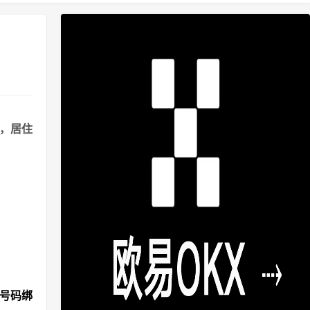
港，居住
机号码绑