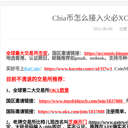
Chia币怎么接入火必
2021-06-09
分类
全球最大交易所
币安
，国区邀请链接：
https://accounts.bina
地
选香港，认证照旧，
邮箱推荐如gmail、outlook。支持
买好币上
KuCoin
：
https://www.kucoin.com/r/af/1f7w3
Coi
目前不清退的交易所推荐：
1、全球第二大交易所
OKX欧意
国区邀请链接：
https://www.topzhjdgxcb.com/join/1837888
国际邀请链接：
https://www.okx.com/join/1837888
注册简单，
2、老牌交易所比特儿现改名叫
芝麻开门
:
https://www.gatew
定，大陆号码输入+086即可 ，实名认证。推荐在APP端