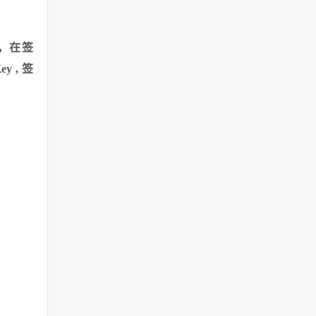
执⾏，在签
y , 签