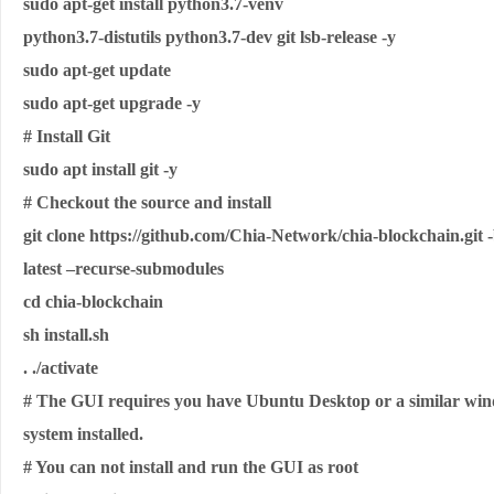
sudo apt-get install python3.7-venv
python3.7-distutils python3.7-dev git lsb-release -y
sudo apt-get update
sudo apt-get upgrade -y
# Install Git
sudo apt install git -y
# Checkout the source and install
git clone https://github.com/Chia-Network/chia-blockchain.git 
latest –recurse-submodules
cd chia-blockchain
sh install.sh
. ./activate
# The GUI requires you have Ubuntu Desktop or a similar wi
system installed.
# You can not install and run the GUI as root