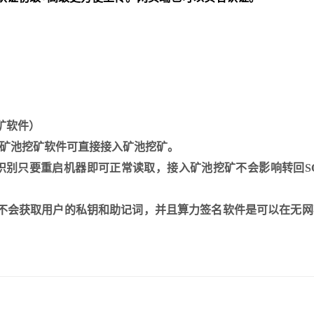
）
矿软件）
好矿池挖矿软件可直接接⼊矿池挖矿。
识别只要重启机器即可正常读取，接⼊矿池挖矿不会影响转回SO
池不会获取⽤户的私钥和助记词，并且算⼒签名软件是可以在⽆⽹