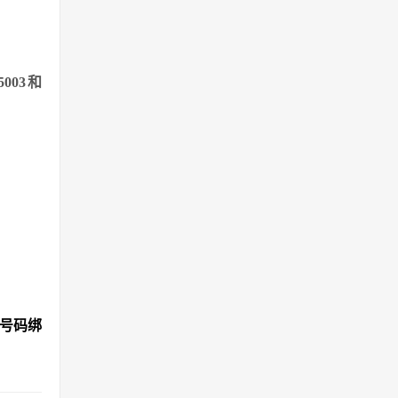
h5003和
机号码绑