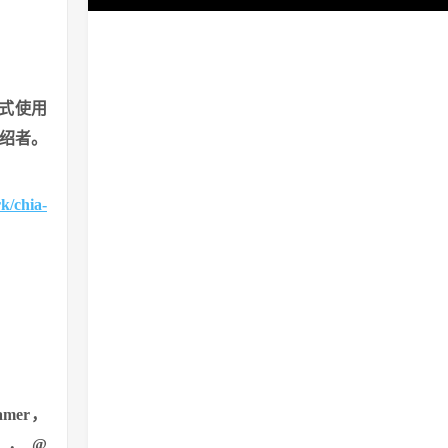
式使用
介绍者。
k/chia-
amer，
m44，@