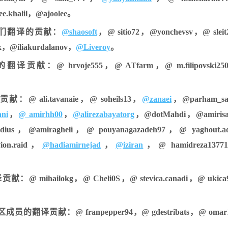
e.khalil，@ajoolee。
们翻译的贡献：
@shaosoft
，@ sitio72，@yonchevsv，@ slei
x，@iliakurdalanov，
@Liveroy
。
rvoje555，@ ATfarm，@ m.filipovski25
i.tavanaie，@ soheils13，
@zanaei
，@parham_sa
ani
，
@ amirhh00
，
@alirezabayatorg
，@dotMahdi，@amirisa
ius，@amiragheli，@ pouyanagazadeh97，@ yaghout
on.raid，
@hadiamirnejad
，
@iziran
，@ hamidreza1377
。
lokg，@ Cheli0S，@ stevica.canadi，@ ukic
：@ franpepper94，@ gdestribats，@ omar