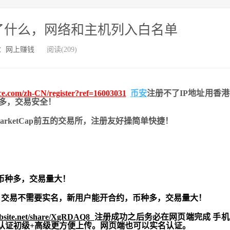
.6 更新了什么，网络和主机列入白名单
：
网上赚钱
阅读(209)
nce.com/zh-CN/register?ref=16003031
币安
注册不了IP地址用香
币种多，交易安全！
nMarketCap前五的交易所，注册友好操简单快捷！
币种多，交易量大！
交易不需要实名，新用户能开合约，
币种多，交易量大！
ebsite.net/share/XgRDAQ8
注册成功之后务必在网页端完成 手
实名认证初级+高级更方便上传。网页端也可以实名认证。