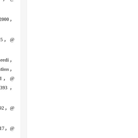
t2000，
05，@
eedi，
tisss，
.ad，@
1393，
a92，@
17，@