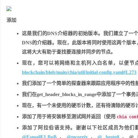
添加
这是我们的DNS介绍器的初始版本。我们建立了一
DNS的介绍器。现在，此版本将同时使用这两个版本
这将大大有助于查找要连接并同步的节点。
现在，您可以将网络和主机列入白名单，以便节
blockchain/blob/main/chia/util/initial-config.yaml#L273
我们添加了一个简单的探查器来跟踪应用程序中的性能时间（有关说
我们在get_header_blocks_in_range中添加了一个
现在，有一个未使用的硬币计数，还有待清除的硬币计数到wal
添加了用于将安装移至测试网并返回（使用
chia con
添加了阿拉伯语支持。谢谢以下社区成员为他们翻译的贡
@EsmailELBoB
，
@mcoreix
，
@ bestq8
，@ bt