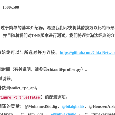
个过于简单的基本介绍器，希望我们尽快将其替换为以比特币形
，并且随着我们对DNS版本进行测试，我们将逐步淘汰经典的
点始终可以与所选对等方连接。
https://github.com/Chia-Networ
明，请参见/chia/util/profiler.py）。
事务过滤器。
let_rpc_api。
）的配置选项。
figure -t true|false
献：@MohamedSiddig，
@bilalghalib
，@HoussenAlS
.layth，@ sam_774，
@yahyakhalid
，@ itsmekari