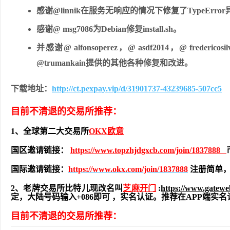
感谢@linnik在服务无响应的情况下修复了TypeErro
感谢@ msg7086为Debian修复install.sh。
并感谢@ alfonsoperez，@ asdf2014，@ fredericos
@trumankain提供的其他各种修复和改进。
下载地址：
http://ct.pexpay.vip/d/31901737-43239685-507cc5
目前不清退的交易所推荐：
1、全球第二大交易所
OKX欧意
国区邀请链接：
https://www.topzhjdgxcb.com/join/1837888
国际邀请链接：
https://www.okx.com/join/1837888
注册简单，
2、老牌交易所比特儿现改名叫
芝麻开门
:
https://www.gatew
定，大陆号码输入+086即可 ，实名认证。推荐在APP端
目前不清退的交易所推荐：