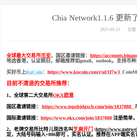
Chia Network1.1
2021-05-21
分类
全球最大交易所
币安
，国区邀请链接：
https://accounts.bina
地
选香港，认证照旧，
邮箱推荐如gmail、outlook。支持
买好币上
KuCoin
：
https://www.kucoin.com/r/af/1f7w3
Coi
目前不清退的交易所推荐：
1、全球第二大交易所
OKX欧意
国区邀请链接：
https://www.topzhjdgxcb.com/join/1837888
国际邀请链接：
https://www.okx.com/join/1837888
注册简单，
2、老牌交易所比特儿现改名叫
芝麻开门
:
https://www.gatew
定，大陆号码输入+086即可 ，实名认证。推荐在APP端