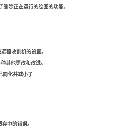
禁用了删除正在运行的绘图的功能。
来改进远程收割机的设置。
u所做的各种其他更改和改进。
志已简化并减小了
缓存中的错误。