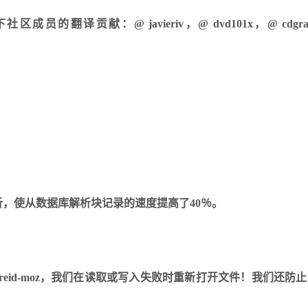
译贡献：@ javieriv，@ dvd101x，@ cdgra
。
e解析，使从数据库解析块记录的速度提高了40％。
@ mreid-moz，我们在读取或写入失败时重新打开文件！我们还防