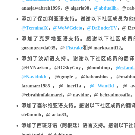
anasjawabreh1996，@ algeria98，
@abduallh
，@ rabe
添加了保加利亚语支持。谢谢以下社区成员为他
@TerminalX
，
@WoWGeleto
，
@DrEnderTV
，@ l2r
添加了克罗地亚语支持。感谢以下社区成员的翻译贡献：@ h
goranpravda035，@
Fistrake
和@ marko.anti12。
添加了波斯语支持​​。谢谢以下社区成员的翻译贡献：@ al
@HYNazism，@IGSkyGuy，@mmbtmp，
@esfand
@Navidnkh
，@tgmgfe，@babooshios，@mahbod
faramarz1985，@ inert1a，
@ Want3d
，@ avi
@ebrahimfalamarzi，@ navidnr，@ behzadmosaffa
添加了塞尔维亚语支持。感谢以下社区成员的翻译贡献：@ mihai
stefanmih，@ acko83。
添加了西班牙语（阿根廷）语言支持。感谢以下社区成员的翻译贡献
tomigambi，@ doldraug。