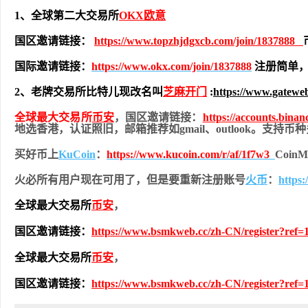
1、全球第二大交易所
OKX欧意
国区邀请链接：
https://www.topzhjdgxcb.com/join/1837888
国际邀请链接：
https://www.okx.com/join/1837888
注册简单，
2、老牌交易所比特儿现改名叫
芝麻开门
:
https://www.gatewe
全球最大交易所
币安
，国区邀请链接：
https://accounts.bina
地
选香港，认证照旧，
邮箱推荐如gmail、outlook。支持
买好币上
KuCoin
：
https://www.kucoin.com/r/af/1f7w3
Coi
火必所有用户现在可用了，但是要重新注册账号
火币
：
https
全球最大交易所
币安
，
国区邀请链接：
https://www.bsmkweb.cc/zh-CN/register?ref=
全球最大交易所
币安
，
国区邀请链接：
https://www.bsmkweb.cc/zh-CN/register?ref=