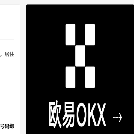
港，居住
机号码绑