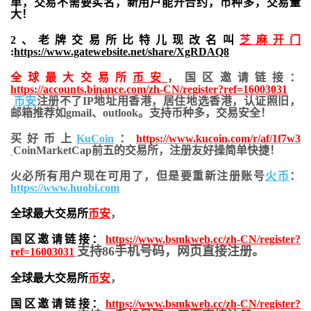
单，交易不需要实名，新用户能开合约，
币种多，交易量
大！
2、老牌交易所比特儿现改名叫
芝麻开门
:
https://www.gatewebsite.net/share/XgRDAQ8
全球最大交易所
币安
，国区邀请链接：
https://accounts.binance.com/zh-CN/register?ref=16003031
币安
注册不了IP地址用香港，居住地
选香港，认证照旧，
邮箱推荐如gmail、outlook。支持币种多，交易安全！
买好币上
KuCoin
：
https://www.kucoin.com/r/af/1f7w3
CoinMarketCap前五的交易所，注册友好操简单快捷！
火必所有用户现在可用了，但是要重新注册账号
火币
：
https://www.huobi.com
全球最大交易所
币安
，
国区邀请链接：
https://www.bsmkweb.cc/zh-CN/register?
支持86手机号码，网页直接注册。
ref=16003031
全球最大交易所
币安
，
国区邀请链接：
https://www.bsmkweb.cc/zh-CN/register?