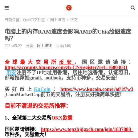
当前位置：
Quai中文社区
>
网上赚钱
>
正文
电脑上的内存RAM速度会影响AMD的Chia绘图速度
吗？
2021-05-22
分类：
网上赚钱
阅读(146)
全球最大交易所
币安
，国区邀请链接：
https://accounts.binance.com/zh-CN/register?ref=16003031
币安
注册不了IP地址用香港，居住地
选香港，认证照旧，
邮箱推荐如gmail、outlook。支持币种多，交易安全！
买好币上
KuCoin
：
https://www.kucoin.com/r/af/1f7w3
CoinMarketCap前五的交易所，注册友好操简单快捷！
目前不清退的交易所推荐：
1、全球第二大交易所
OKX欧意
国区邀请链接：
https://www.topzhjdgxcb.com/join/1837888
币种多，交易量大！