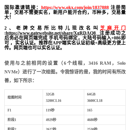
国际邀请链接：
https://www.okx.com/join/1837888
注册简
单，交易不需要实名，新用户能开合约，
币种多，交易量
大！
2、老牌交易所比特儿现改名叫
芝麻开门
:
https://www.gatewebsite.net/share/XgRDAQ8
注册成功之
后务必在网页端完成 手机号码绑定，大陆号码输入+086即
可 ，实名认证。推荐在APP端实名认证初级+高级更方便上
传。网页端也可以实名认证。
使用与之前相同的设置（6个线程，3416 RAM，Solo
NVMe）进行了一次绘图。令我惊讶的是，我的时间有所改
善，如下所示：
32GB
64GB
绘图时间
3200CL16
3600CL18
F1
119秒
165
阶段1
4929秒
4680秒
阶段2
2627秒
2530秒