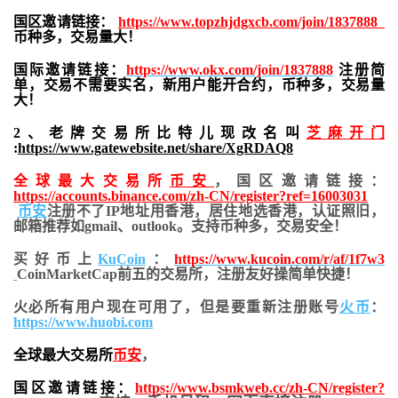
国区邀请链接：
https://www.topzhjdgxcb.com/join/1837888
币种多，交易量大！
国际邀请链接：
https://www.okx.com/join/1837888
注册简
单，交易不需要实名，新用户能开合约，
币种多，交易量
大！
2、老牌交易所比特儿现改名叫
芝麻开门
:
https://www.gatewebsite.net/share/XgRDAQ8
全球最大交易所
币安
，国区邀请链接：
https://accounts.binance.com/zh-CN/register?ref=16003031
币安
注册不了IP地址用香港，居住地
选香港，认证照旧，
邮箱推荐如gmail、outlook。支持币种多，交易安全！
买好币上
KuCoin
：
https://www.kucoin.com/r/af/1f7w3
CoinMarketCap前五的交易所，注册友好操简单快捷！
火必所有用户现在可用了，但是要重新注册账号
火币
：
https://www.huobi.com
全球最大交易所
币安
，
国区邀请链接：
https://www.bsmkweb.cc/zh-CN/register?