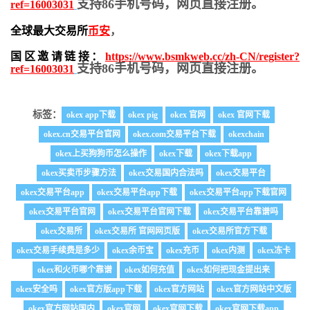
支持86手机号码，网页直接注册。
ref=16003031
全球最大交易所
币安
，
国区邀请链接：
https://www.bsmkweb.cc/zh-CN/register?
支持86手机号码，网页直接注册。
ref=16003031
标签：
okex app下载
okex pig
okex 官网
okex 官网下载
okex.cn交易平台官网
okex.com交易平台下载
okexchain
okex上买狗狗币怎么操作
okex下载
okex下载app
okex买卖币步骤方法
okex交易国内合法吗
okex交易平台
okex交易平台app
okex交易平台app下载
okex交易平台app下载官网
okex交易平台官网
okex交易平台官网下载
okex交易平台靠谱吗
okex交易所
okex交易所 官网网页版
okex交易所官方下载
okex交易手续费是多少
okex余币宝
okex充币
okex内测
okex冻卡
okex和火币哪个靠谱
okex如何充值
okex如何把现金提出来
okex安全吗
okex官方版app下载
okex官方网站
okex官方网站中文版
okex官方网站国内
okex官网
okex官网下载
okex官网下载app