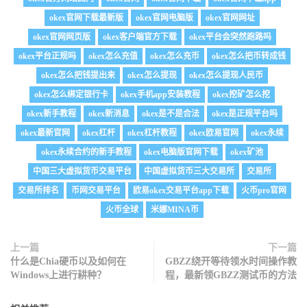
okex官网下载最新版
okex官网电脑版
okex官网网址
okex官网网页版
okex客户端官方下载
okex平台会突然跑路吗
okex平台正规吗
okex怎么充值
okex怎么充币
okex怎么把币转成钱
okex怎么把钱提出来
okex怎么提现
okex怎么提现人民币
okex怎么绑定银行卡
okex手机app安装教程
okex挖矿怎么挖
okex新手教程
okex新消息
okex是不是合法
okex是正规平台吗
okex最新官网
okex杠杆
okex杠杆教程
okex欧易官网
okex永续
okex永续合约的新手教程
okex电脑版官网下载
okex矿池
中国三大虚拟货币交易平台
中国虚拟货币三大交易所
交易所
交易所排名
币网交易平台
欧易okex交易平台app下载
火币pro官网
火币全球
米娜MINA币
上一篇
下一篇
什么是Chia硬币以及如何在
GBZZ绕开等待领水时间操作教
Windows上进行耕种？
程，最新领GBZZ测试币的方法