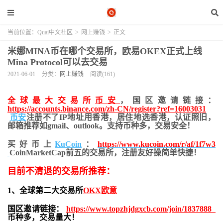
当前位置：
Quai中文社区
>
网上赚钱
>
正文
米娜MINA币在哪个交易所，欧易OKEX正式上线
Mina Protocol可以去交易
2021-06-01
分类：
网上赚钱
阅读(161)
全球最大交易所
币安
，国区邀请链接：
https://accounts.binance.com/zh-CN/register?ref=16003031
币安
注册不了IP地址用香港，居住地
选香港，认证照旧，
邮箱推荐如gmail、outlook。支持币种多，交易安全！
买好币上
KuCoin
：
https://www.kucoin.com/r/af/1f7w3
CoinMarketCap前五的交易所，注册友好操简单快捷！
目前不清退的交易所推荐：
1、全球第二大交易所
OKX欧意
国区邀请链接：
https://www.topzhjdgxcb.com/join/1837888
币种多，交易量大！