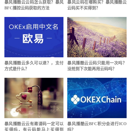
暴风播酷云云码怎么获取？暴风
暴风云码在哪购买？暴风播酷云
BFC播控云码获取的方法
云码买不买得到？
暴风播酷云多久可以退？，支付
暴风播酷云云码只能用一次吗？
方式是什么？
没抢到下次能再用云码吗？
暴风播酷云云有邀请码一定可以
暴风播酷云BFC积分会进行ICO
买得吗，有云码能马上买得到
吗？