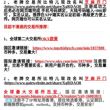
2、老牌交易所比特儿现改名叫
芝麻开门
:
https://www.gatewebsite.net/share/XgRDAQ8
注册成功之
后务必在网页端完成 手机号码绑定，大陆号码输入+086即
可 ，实名认证。推荐在APP端实名认证初级+高级更方便上
传。网页端也可以实名认证。
目前不清退的交易所推荐：
1、全球第二大交易所
OKX欧意
国区邀请链接：
https://www.topzhjdgxcb.com/join/1837888
币种多，交易量大！
国际邀请链接：
https://www.okx.com/join/1837888
注册简
单，交易不需要实名，新用户能开合约，
币种多，交易量
大！
2、老牌交易所比特儿现改名叫
芝麻开门
:
https://www.gatewebsite.net/share/XgRDAQ8
全球最大交易所
币安
，国区邀请链接：
https://accounts.binance.com/zh-CN/register?ref=16003031
币安
注册不了IP地址用香港，居住地
选香港，认证照旧，
邮箱推荐如gmail、outlook。支持币种多，交易安全！