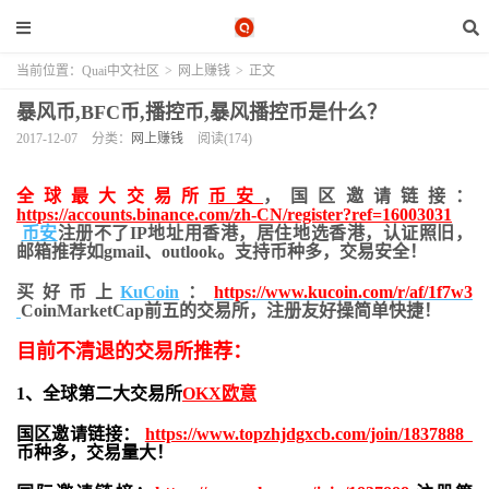
当前位置：
Quai中文社区
>
网上赚钱
>
正文
暴风币,BFC币,播控币,暴风播控币是什么？
2017-12-07
分类：
网上赚钱
阅读(174)
全球最大交易所
币安
，国区邀请链接：
https://accounts.binance.com/zh-CN/register?ref=16003031
币安
注册不了IP地址用香港，居住地
选香港，认证照旧，
邮箱推荐如gmail、outlook。支持币种多，交易安全！
买好币上
KuCoin
：
https://www.kucoin.com/r/af/1f7w3
CoinMarketCap前五的交易所，注册友好操简单快捷！
目前不清退的交易所推荐：
1、全球第二大交易所
OKX欧意
国区邀请链接：
https://www.topzhjdgxcb.com/join/1837888
币种多，交易量大！