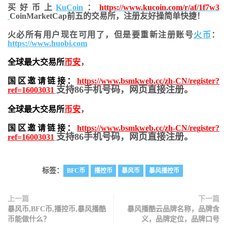
买好币上
KuCoin
：
https://www.kucoin.com/r/af/1f7w3
CoinMarketCap前五的交易所，注册友好操简单快捷！
火必所有用户现在可用了，但是要重新注册账号
火币
：
https://www.huobi.com
全球最大交易所
币安
，
国区邀请链接：
https://www.bsmkweb.cc/zh-CN/register?
支持86手机号码，网页直接注册。
ref=16003031
全球最大交易所
币安
，
国区邀请链接：
https://www.bsmkweb.cc/zh-CN/register?
支持86手机号码，网页直接注册。
ref=16003031
标签：
BFC币
播控币
暴风币
暴风播控币
上一篇
下一篇
暴风币,BFC币,播控币,暴风播酷
暴风播酷云品牌名称，品牌含
币能做什么？
义，品牌定位，品牌口号