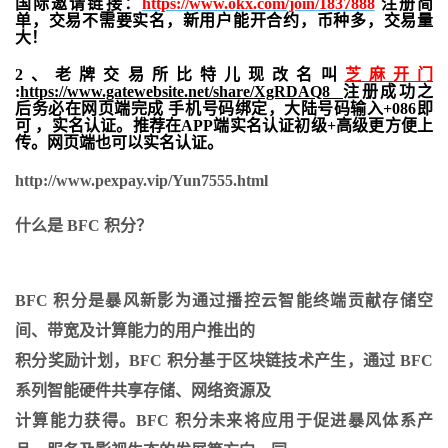
国际邀请链接：
https://www.okx.com/join/1837888
注册简
单，交易不需要实名，新用户能开合约，
币种多，交易量
大！
2、老牌交易所比特儿现改名叫
芝麻开门
:
https://www.gatewebsite.net/share/XgRDAQ8
注册成功之
后务必在网页端完成 手机号码绑定，大陆号码输入+086即
可 ，实名认证。推荐在APP端实名认证初级+高级更方便上
传。网页端也可以实名认证。
http://www.pexpay.vip/Yun7555.html
什么是 BFC 积分？
BFC 积分是暴风新影为通过播控云智能终端贡献存储空
间、带宽及计算能力的用户推出的
积分奖励计划，BFC 积分基于区块链技术产生，通过 BFC
系列智能硬件共享存储、网络资源及
计算能力获得。BFC 积分未来将应用于促进暴风体系产