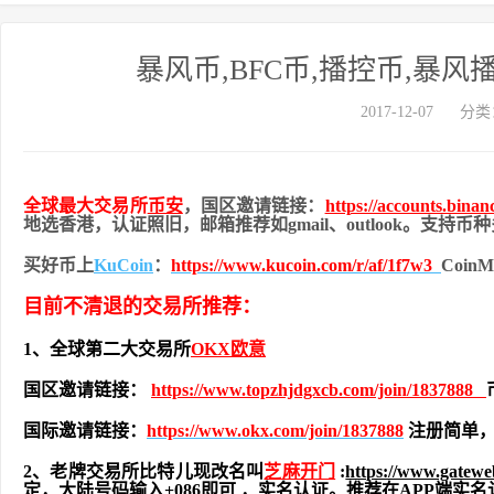
暴风币,BFC币,播控币,暴
2017-12-07
分类
全球最大交易所
币安
，国区邀请链接：
https://accounts.bina
地
选香港，认证照旧，
邮箱推荐如gmail、outlook。支持
买好币上
KuCoin
：
https://www.kucoin.com/r/af/1f7w3
Coi
目前不清退的交易所推荐：
1、全球第二大交易所
OKX欧意
国区邀请链接：
https://www.topzhjdgxcb.com/join/1837888
国际邀请链接：
https://www.okx.com/join/1837888
注册简单，
2、老牌交易所比特儿现改名叫
芝麻开门
:
https://www.gatew
定，大陆号码输入+086即可 ，实名认证。推荐在APP端