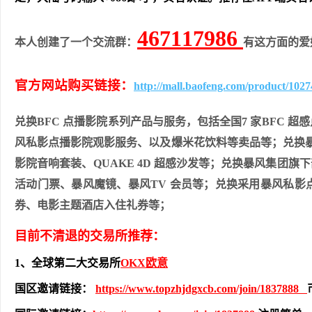
467117986
本人创建了一个交流群：
有这方面的爱
官方网站购买链接：
http://mall.baofeng.com/product/1027
兑换BFC 点播影院系列产品与服务，包括全国7 家BFC
风私影点播影院观影服务、以及爆米花饮料等卖品等；兑换暴
影院音响套装、QUAKE 4D 超感沙发等；兑换暴风集团旗
活动门票、暴风魔镜、暴风TV 会员等；兑换采用暴风私
券、电影主题酒店入住礼券等；
目前不清退的交易所推荐：
1、全球第二大交易所
OKX欧意
国区邀请链接：
https://www.topzhjdgxcb.com/join/1837888