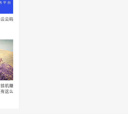
酷云云码
的挂机赚
还有这么