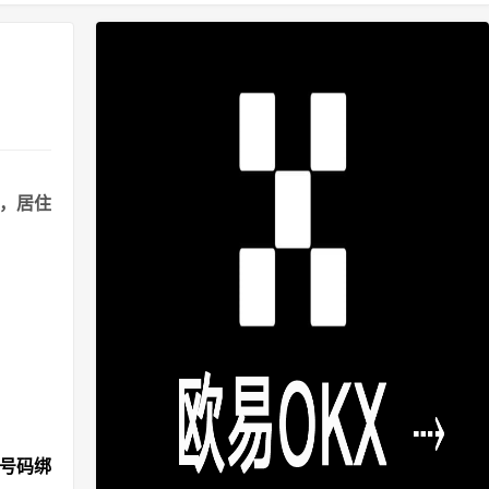
港，居住
机号码绑