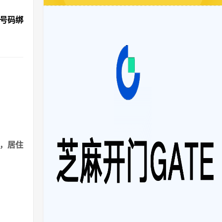
机号码绑
港，居住