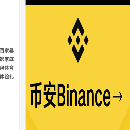
数百家暴
私影家庭
暴风体育
体验礼