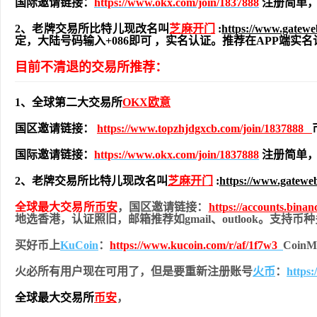
国际邀请链接：
https://www.okx.com/join/1837888
注册简单，
2、老牌交易所比特儿现改名叫
芝麻开门
:
https://www.gatew
定，大陆号码输入+086即可 ，实名认证。推荐在APP端
目前不清退的交易所推荐：
1、全球第二大交易所
OKX欧意
国区邀请链接：
https://www.topzhjdgxcb.com/join/1837888
国际邀请链接：
https://www.okx.com/join/1837888
注册简单，
2、老牌交易所比特儿现改名叫
芝麻开门
:
https://www.gatewe
全球最大交易所
币安
，国区邀请链接：
https://accounts.bina
地
选香港，认证照旧，
邮箱推荐如gmail、outlook。支持
买好币上
KuCoin
：
https://www.kucoin.com/r/af/1f7w3
Coi
火必所有用户现在可用了，但是要重新注册账号
火币
：
https
全球最大交易所
币安
，