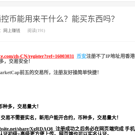
风播控币能用来干什么？能买东西吗？
：
网上赚钱
阅读(191)
nce.com/zh-CN/register?ref=16003031
币安
注册不了IP地址用香
币种多，交易安全！
nMarketCap前五的交易所，注册友好操简单快捷！
币种多，交易量大！
交易不需要实名，新用户能开合约，
币种多，交易量大！
ebsite.net/share/XgRDAQ8
注册成功之后务必在网页端完成 手
实名认证初级+高级更方便上传。网页端也可以实名认证。