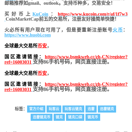
邮箱推荐如gmail、outlook。支持币种多，交易安全！
买好币上
KuCoin
：
https://www.kucoin.com/r/af/1f7w3
CoinMarketCap前五的交易所，注册友好操简单快捷！
火必所有用户现在可用了，但是要重新注册账号
火币
：
https://www.huobi.com
全球最大交易所
币安
，
国区邀请链接：
https://www.bsmkweb.cc/zh-CN/register?
支持86手机号码，网页直接注册。
ref=16003031
全球最大交易所
币安
，
国区邀请链接：
https://www.bsmkweb.cc/zh-CN/register?
支持86手机号码，网页直接注册。
ref=16003031
标签：
官方介绍
玩客云
玩客云链克
迅雷
迅雷链克
迅雷链克币
链克
链克口袋
链克币