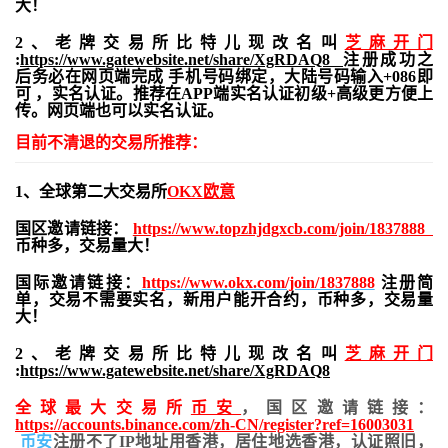
大！
2、老牌交易所比特儿现改名叫
芝麻开门
:
https://www.gatewebsite.net/share/XgRDAQ8
注册成功之
后务必在网页端完成 手机号码绑定，大陆号码输入+086即
可 ，实名认证。推荐在APP端实名认证初级+高级更方便上
传。网页端也可以实名认证。
目前不清退的交易所推荐：
1、全球第二大交易所
OKX欧意
国区邀请链接：
https://www.topzhjdgxcb.com/join/1837888
币种多，交易量大！
国际邀请链接：
https://www.okx.com/join/1837888
注册简
单，交易不需要实名，新用户能开合约，
币种多，交易量
大！
2、老牌交易所比特儿现改名叫
芝麻开门
:
https://www.gatewebsite.net/share/XgRDAQ8
全球最大交易所
币安
，国区邀请链接：
https://accounts.binance.com/zh-CN/register?ref=16003031
币安
注册不了IP地址用香港，居住地
选香港，认证照旧，