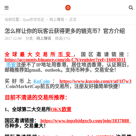
当前位置：
Quai中文社区
>
网上赚钱
>
正文
怎么样让你的玩客云获得更多的链克币？官方介绍
2017-12-09
分类：
网上赚钱
阅读(171)
全球最大交易所
币安
，国区邀请链接：
https://accounts.binance.com/zh-CN/register?ref=16003031
币安
注册不了IP地址用香港，居住地
选香港，认证照旧，
邮箱推荐如gmail、outlook。支持币种多，交易安全！
买好币上
KuCoin
：
https://www.kucoin.com/r/af/1f7w3
CoinMarketCap前五的交易所，注册友好操简单快捷！
目前不清退的交易所推荐：
1、全球第二大交易所
OKX欧意
国区邀请链接：
https://www.topzhjdgxcb.com/join/1837888
币种多，交易量大！