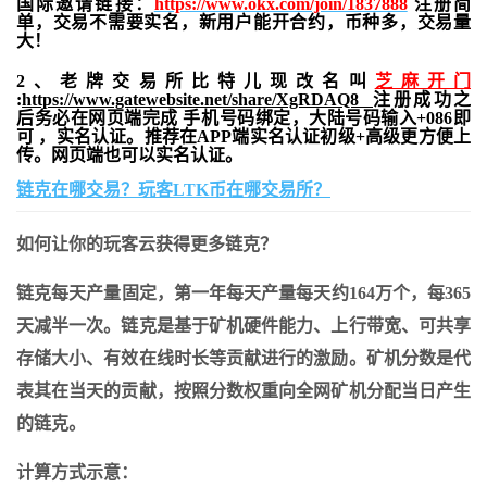
国际邀请链接：
https://www.okx.com/join/1837888
注册简
单，交易不需要实名，新用户能开合约，
币种多，交易量
大！
2、老牌交易所比特儿现改名叫
芝麻开门
:
https://www.gatewebsite.net/share/XgRDAQ8
注册成功之
后务必在网页端完成 手机号码绑定，大陆号码输入+086即
可 ，实名认证。推荐在APP端实名认证初级+高级更方便上
传。网页端也可以实名认证。
链克在哪交易？玩客LTK币在哪交易所？
如何让你的玩客云获得更多链克？
链克每天产量固定，第一年每天产量每天约164万个，每365
天减半一次。链克是基于矿机硬件能力、上行带宽、可共享
存储大小、有效在线时长等贡献进行的激励。矿机分数是代
表其在当天的贡献，按照分数权重向全网矿机分配当日产生
的链克。
计算方式示意：